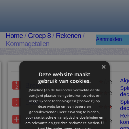
Home
/
Groep 8
/
Rekenen
/
Aanmelden
Kommagetallen
×
Deze website maakt
gebruik van cookies.
Al
Breuken
Spl
JMonline (en de hieronder vermelde derde
dec
partijen) plaatsen en gebruiken cookies en
vergelijkbare technologieën (“cookies”) op
Delen
Spl
deze website om een ​​betere en
dec
gebruiksvriendelijkere ervaring te bieden,
Re
voor statistische en analytische doeleinden en
Erbij
kom
om relevante en gerichte reclame te bieden. U
opte
kunt hieronder meer lezen over