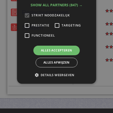
SHOW ALL PARTNERS
(847) →
Redactiesommen
STRIKT NOODZAKELIJK
PRESTATIE
TARGETING
Splitsen
FUNCTIONEEL
ALLES ACCEPTEREN
ALLES AFWIJZEN
DETAILS WEERGEVEN
Strikt noodzakelijk
Prestatie
Targeting
Functioneel
Strikt noodzakelijke cookies maken de