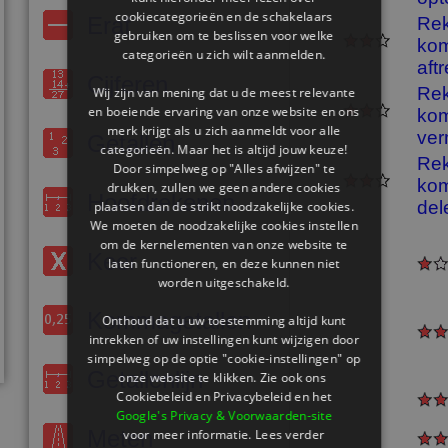
cookiecategorieën en de schakelaars
Eraf
Re
gebruiken om te beslissen voor welke
kom
categorieën u zich wilt aanmelden.
aft
Cijferen
Re
Wij zijn van mening dat u de meest relevante
en boeiende ervaring van onze website en ons
kom
merk krijgt als u zich aanmeldt voor alle
ver
Getallen
categorieën. Maar het is altijd jouw keuze!
Re
Door simpelweg op "Alles afwijzen" te
kom
drukken, zullen we geen andere cookies
Hoofdrekenen
del
plaatsen dan de strikt noodzakelijke cookies.
We moeten de noodzakelijke cookies instellen
om de kernelementen van onze website te
Keer
laten functioneren, en deze kunnen niet
worden uitgeschakeld.
Kommagetallen
Onthoud dat u uw toestemming altijd kunt
intrekken of uw instellingen kunt wijzigen door
simpelweg op de optie "cookie-instellingen" op
Getallenlijn
onze website te klikken. Zie ook ons ​​
Cookiebeleid en Privacybeleid en het
Google's Privacy & Voorwaarden-site
Meten
voor meer informatie.
Lees verder