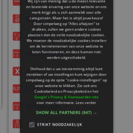
Eraf
Wij zijn van mening dat u de meest relevante
en boeiende ervaring van onze website en ons
merk krijgt als u zich aanmeldt voor alle
Cijferen
categorieën. Maar het is altijd jouw keuze!
Door simpelweg op "Alles afwijzen" te
drukken, zullen we geen andere cookies
Getallen
plaatsen dan de strikt noodzakelijke cookies.
We moeten de noodzakelijke cookies instellen
om de kernelementen van onze website te
laten functioneren, en deze kunnen niet
Hoofdrekenen
worden uitgeschakeld.
Onthoud dat u uw toestemming altijd kunt
Keer
intrekken of uw instellingen kunt wijzigen door
simpelweg op de optie "cookie-instellingen" op
onze website te klikken. Zie ook ons ​​
Kommagetallen
Cookiebeleid en Privacybeleid en het
Google's Privacy & Voorwaarden-site
voor meer informatie.
Lees verder
Getallenlijn
SHOW ALL PARTNERS
(847) →
Meten
STRIKT NOODZAKELIJK