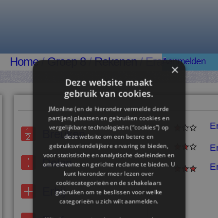
Home
/
Groep 8
/
Rekenen
/ Eraf
Aanmelden
×
Deze website maakt
gebruik van cookies.
JMonline (en de hieronder vermelde derde
partijen) plaatsen en gebruiken cookies en
E
vergelijkbare technologieën (“cookies”) op
Breuken
deze website om een ​​betere en
gebruiksvriendelijkere ervaring te bieden,
E
voor statistische en analytische doeleinden en
Delen
om relevante en gerichte reclame te bieden. U
E
kunt hieronder meer lezen over
cookiecategorieën en de schakelaars
Erbij
gebruiken om te beslissen voor welke
categorieën u zich wilt aanmelden.