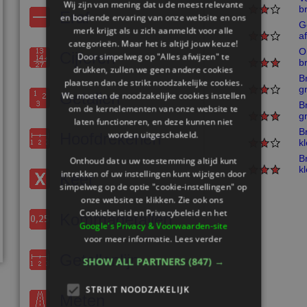
Wij zijn van mening dat u de meest relevante
b
Eraf
en boeiende ervaring van onze website en ons
G
merk krijgt als u zich aanmeldt voor alle
a
categorieën. Maar het is altijd jouw keuze!
O
Cijferen
Door simpelweg op "Alles afwijzen" te
b
drukken, zullen we geen andere cookies
B
plaatsen dan de strikt noodzakelijke cookies.
g
Getallen
We moeten de noodzakelijke cookies instellen
B
om de kernelementen van onze website te
g
laten functioneren, en deze kunnen niet
B
worden uitgeschakeld.
Hoofdrekenen
k
B
Onthoud dat u uw toestemming altijd kunt
k
intrekken of uw instellingen kunt wijzigen door
Keer
simpelweg op de optie "cookie-instellingen" op
onze website te klikken. Zie ook ons ​​
Cookiebeleid en Privacybeleid en het
Kommagetallen
Google's Privacy & Voorwaarden-site
voor meer informatie.
Lees verder
Getallenlijn
SHOW ALL PARTNERS
(847) →
STRIKT NOODZAKELIJK
Meten