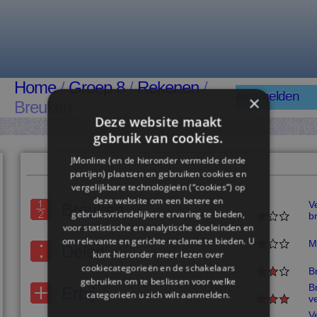
Home
/
Groep 8
/
Rekenen
/
Aanmelden
×
Breuken
Deze website maakt
gebruik van cookies.
JMonline (en de hieronder vermelde derde
partijen) plaatsen en gebruiken cookies en
vergelijkbare technologieën (“cookies”) op
deze website om een ​​betere en
V
Breuken
gebruiksvriendelijkere ervaring te bieden,
b
voor statistische en analytische doeleinden en
om relevante en gerichte reclame te bieden. U
M
Delen
kunt hieronder meer lezen over
cookiecategorieën en de schakelaars
B
gebruiken om te beslissen voor welke
B
Erbij
categorieën u zich wilt aanmelden.
v
V