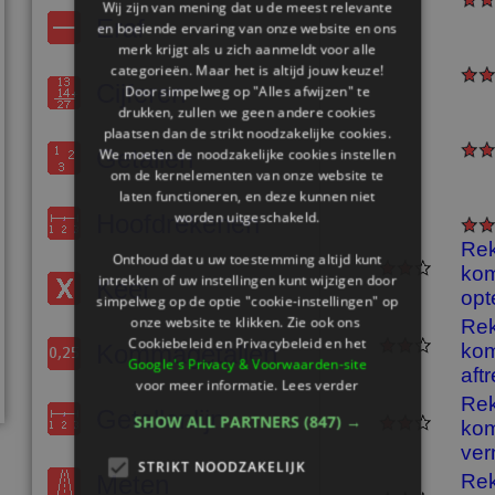
Wij zijn van mening dat u de meest relevante
Eraf
en boeiende ervaring van onze website en ons
merk krijgt als u zich aanmeldt voor alle
categorieën. Maar het is altijd jouw keuze!
Cijferen
Door simpelweg op "Alles afwijzen" te
drukken, zullen we geen andere cookies
plaatsen dan de strikt noodzakelijke cookies.
Getallen
We moeten de noodzakelijke cookies instellen
om de kernelementen van onze website te
laten functioneren, en deze kunnen niet
worden uitgeschakeld.
Hoofdrekenen
Re
Onthoud dat u uw toestemming altijd kunt
kom
intrekken of uw instellingen kunt wijzigen door
Keer
opte
simpelweg op de optie "cookie-instellingen" op
onze website te klikken. Zie ook ons ​​
Re
Cookiebeleid en Privacybeleid en het
Kommagetallen
kom
Google's Privacy & Voorwaarden-site
aft
voor meer informatie.
Lees verder
Re
Getallenlijn
SHOW ALL PARTNERS
(847) →
kom
ver
STRIKT NOODZAKELIJK
Meten
Re