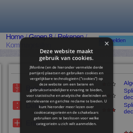
Home
/
Groep 8
/
Rekenen
/
Aanmelden
×
Kommagetallen
Deze website maakt
gebruik van cookies.
JMonline (en de hieronder vermelde derde
partijen) plaatsen en gebruiken cookies en
vergelijkbare technologieën (“cookies”) op
Al
deze website om een ​​betere en
Breuken
gebruiksvriendelijkere ervaring te bieden,
Spl
voor statistische en analytische doeleinden en
dec
om relevante en gerichte reclame te bieden. U
Delen
Spl
kunt hieronder meer lezen over
dec
cookiecategorieën en de schakelaars
gebruiken om te beslissen voor welke
Erbij
categorieën u zich wilt aanmelden.