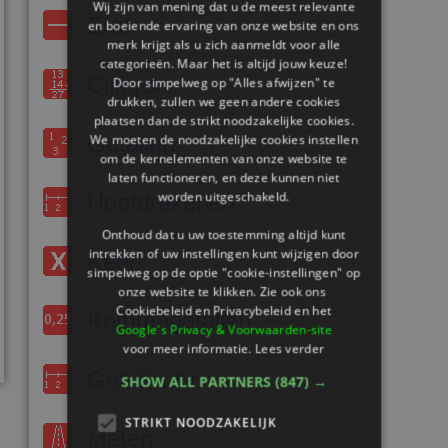
Wij zijn van mening dat u de meest relevante
Eraf
en boeiende ervaring van onze website en ons
merk krijgt als u zich aanmeldt voor alle
categorieën. Maar het is altijd jouw keuze!
Cijferen
Door simpelweg op "Alles afwijzen" te
drukken, zullen we geen andere cookies
plaatsen dan de strikt noodzakelijke cookies.
Getallen
We moeten de noodzakelijke cookies instellen
om de kernelementen van onze website te
laten functioneren, en deze kunnen niet
worden uitgeschakeld.
Hoofdrekenen
Onthoud dat u uw toestemming altijd kunt
intrekken of uw instellingen kunt wijzigen door
Keer
simpelweg op de optie "cookie-instellingen" op
onze website te klikken. Zie ook ons ​​
Cookiebeleid en Privacybeleid en het
Kommagetallen
Google's Privacy & Voorwaarden-site
voor meer informatie.
Lees verder
Getallenlijn
SHOW ALL PARTNERS
(847) →
STRIKT NOODZAKELIJK
Meten