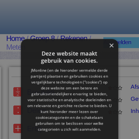
Home
/
Groep 8
/
Rekenen
/
Aanmelden
×
Meten
Deze website maakt
gebruik van cookies.
JMonline (en de hieronder vermelde derde
partijen) plaatsen en gebruiken cookies en
vergelijkbare technologieën (“cookies”) op
Af
deze website om een ​​betere en
Breuken
gebruiksvriendelijkere ervaring te bieden,
Ge
voor statistische en analytische doeleinden en
om relevante en gerichte reclame te bieden. U
Delen
In
kunt hieronder meer lezen over
cookiecategorieën en de schakelaars
gebruiken om te beslissen voor welke
Erbij
categorieën u zich wilt aanmelden.