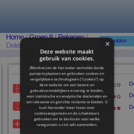
Home
/
Groep 8
/
Rekenen
/
Aanmelden
×
Delen
Deze website maakt
gebruik van cookies.
JMonline (en de hieronder vermelde derde
partijen) plaatsen en gebruiken cookies en
vergelijkbare technologieën (“cookies”) op
D
deze website om een ​​betere en
Breuken
gebruiksvriendelijkere ervaring te bieden,
D
voor statistische en analytische doeleinden en
om relevante en gerichte reclame te bieden. U
Delen
D
kunt hieronder meer lezen over
cookiecategorieën en de schakelaars
gebruiken om te beslissen voor welke
Erbij
categorieën u zich wilt aanmelden.