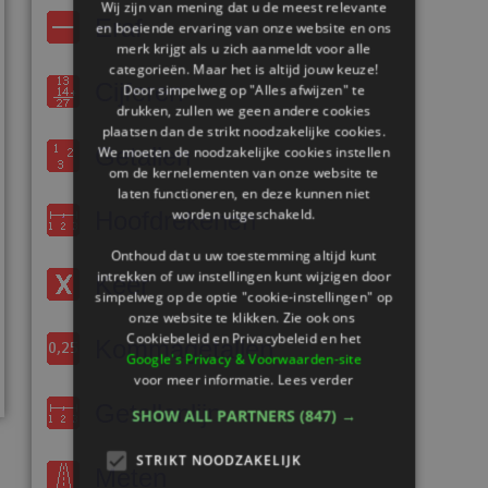
Wij zijn van mening dat u de meest relevante
Eraf
en boeiende ervaring van onze website en ons
merk krijgt als u zich aanmeldt voor alle
categorieën. Maar het is altijd jouw keuze!
Cijferen
Door simpelweg op "Alles afwijzen" te
drukken, zullen we geen andere cookies
plaatsen dan de strikt noodzakelijke cookies.
Getallen
We moeten de noodzakelijke cookies instellen
om de kernelementen van onze website te
laten functioneren, en deze kunnen niet
worden uitgeschakeld.
Hoofdrekenen
Onthoud dat u uw toestemming altijd kunt
intrekken of uw instellingen kunt wijzigen door
Keer
simpelweg op de optie "cookie-instellingen" op
onze website te klikken. Zie ook ons ​​
Cookiebeleid en Privacybeleid en het
Kommagetallen
Google's Privacy & Voorwaarden-site
voor meer informatie.
Lees verder
Getallenlijn
SHOW ALL PARTNERS
(847) →
STRIKT NOODZAKELIJK
Meten