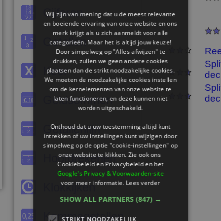
Cijferen
Wij zijn van mening dat u de meest relevante
en boeiende ervaring van onze website en ons
merk krijgt als u zich aanmeldt voor alle
Getallen
categorieën. Maar het is altijd jouw keuze!
Ree
Door simpelweg op "Alles afwijzen" te
drukken, zullen we geen andere cookies
Spli
Keer
plaatsen dan de strikt noodzakelijke cookies.
dec
We moeten de noodzakelijke cookies instellen
Spli
om de kernelementen van onze website te
Geldsommen
dec
laten functioneren, en deze kunnen niet
worden uitgeschakeld.
Getallenlijn
Onthoud dat u uw toestemming altijd kunt
intrekken of uw instellingen kunt wijzigen door
simpelweg op de optie "cookie-instellingen" op
onze website te klikken. Zie ook ons ​​
Hoofdrekenen
Cookiebeleid en Privacybeleid en het
Google's Privacy & Voorwaarden-site
voor meer informatie.
Lees verder
Klokkijken
SHOW ALL PARTNERS
(847) →
Kommagetallen
STRIKT NOODZAKELIJK