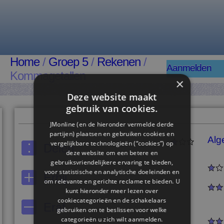
Home
/
Groep 5
/
Rekenen
/
Aanmelden
Kommagetallen
×
Deze website maakt
gebruik van cookies.
JMonline (en de hieronder vermelde derde
partijen) plaatsen en gebruiken cookies en
Alg
vergelijkbare technologieën (“cookies”) op
Delen
deze website om een ​​betere en
gebruiksvriendelijkere ervaring te bieden,
voor statistische en analytische doeleinden en
Erbij
om relevante en gerichte reclame te bieden. U
kunt hieronder meer lezen over
cookiecategorieën en de schakelaars
Eraf
gebruiken om te beslissen voor welke
categorieën u zich wilt aanmelden.