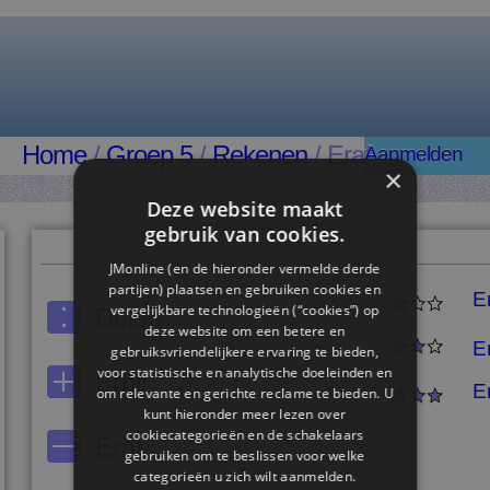
Home
/
Groep 5
/
Rekenen
/ Eraf
Aanmelden
×
Deze website maakt
gebruik van cookies.
JMonline (en de hieronder vermelde derde
partijen) plaatsen en gebruiken cookies en
E
vergelijkbare technologieën (“cookies”) op
Delen
deze website om een ​​betere en
E
gebruiksvriendelijkere ervaring te bieden,
voor statistische en analytische doeleinden en
Erbij
E
om relevante en gerichte reclame te bieden. U
kunt hieronder meer lezen over
cookiecategorieën en de schakelaars
Eraf
gebruiken om te beslissen voor welke
categorieën u zich wilt aanmelden.