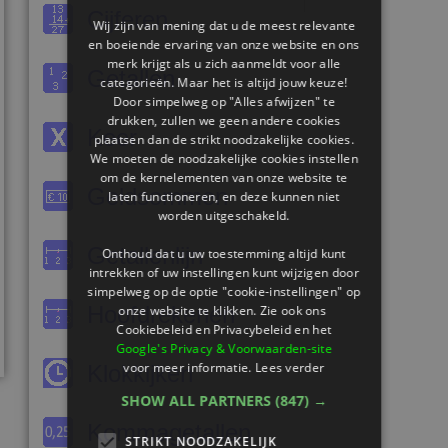
Cijferen
Wij zijn van mening dat u de meest relevante
en boeiende ervaring van onze website en ons
merk krijgt als u zich aanmeldt voor alle
Getallen
categorieën. Maar het is altijd jouw keuze!
Door simpelweg op "Alles afwijzen" te
drukken, zullen we geen andere cookies
Keer
plaatsen dan de strikt noodzakelijke cookies.
We moeten de noodzakelijke cookies instellen
om de kernelementen van onze website te
Geldsommen
laten functioneren, en deze kunnen niet
worden uitgeschakeld.
Getallenlijn
Onthoud dat u uw toestemming altijd kunt
intrekken of uw instellingen kunt wijzigen door
simpelweg op de optie "cookie-instellingen" op
Hoofdrekenen
onze website te klikken. Zie ook ons ​​
Cookiebeleid en Privacybeleid en het
Google's Privacy & Voorwaarden-site
voor meer informatie.
Lees verder
Klokkijken
SHOW ALL PARTNERS
(847) →
Kommagetallen
STRIKT NOODZAKELIJK