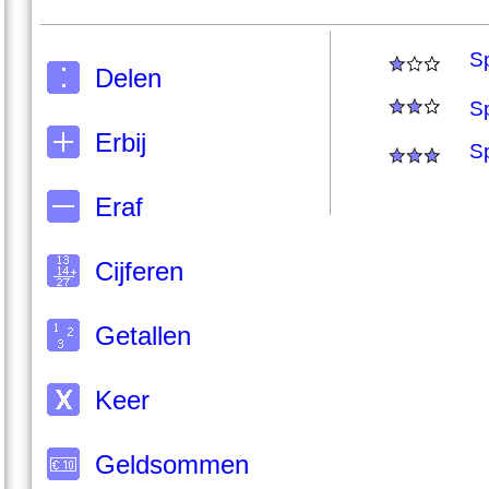
Sp
Delen
Sp
Erbij
Sp
Eraf
Cijferen
Getallen
Keer
Geldsommen