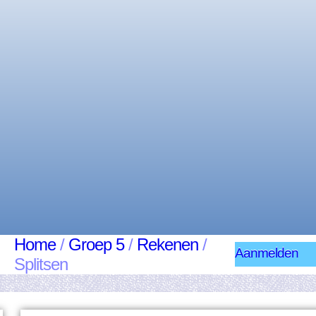
Home
/
Groep 5
/
Rekenen
/
Aanmelden
Splitsen