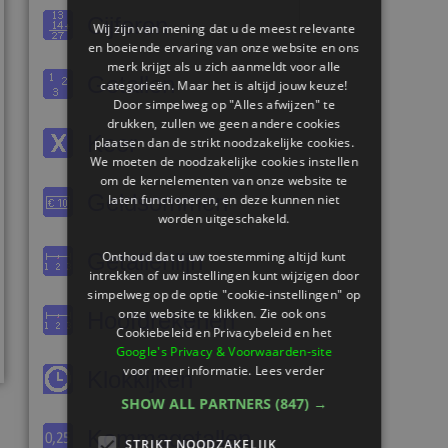
Cijferen
Wij zijn van mening dat u de meest relevante
en boeiende ervaring van onze website en ons
merk krijgt als u zich aanmeldt voor alle
Getallen
categorieën. Maar het is altijd jouw keuze!
Door simpelweg op "Alles afwijzen" te
drukken, zullen we geen andere cookies
Keer
plaatsen dan de strikt noodzakelijke cookies.
We moeten de noodzakelijke cookies instellen
om de kernelementen van onze website te
Geldsommen
laten functioneren, en deze kunnen niet
worden uitgeschakeld.
Getallenlijn
Onthoud dat u uw toestemming altijd kunt
intrekken of uw instellingen kunt wijzigen door
simpelweg op de optie "cookie-instellingen" op
onze website te klikken. Zie ook ons ​​
Hoofdrekenen
Cookiebeleid en Privacybeleid en het
Google's Privacy & Voorwaarden-site
voor meer informatie.
Lees verder
Klokkijken
SHOW ALL PARTNERS
(847) →
Kommagetallen
STRIKT NOODZAKELIJK