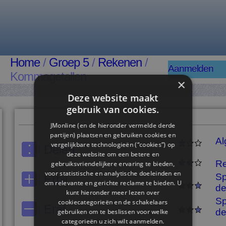
Home
/
Groep 5
/
Rekenen
/
Aanmelden
Kommagetallen
×
Deze website maakt
gebruik van cookies.
JMonline (en de hieronder vermelde derde
partijen) plaatsen en gebruiken cookies en
A
vergelijkbare technologieën (“cookies”) op
Delen
deze website om een ​​betere en
R
gebruiksvriendelijkere ervaring te bieden,
voor statistische en analytische doeleinden en
Sp
Erbij
om relevante en gerichte reclame te bieden. U
de
kunt hieronder meer lezen over
Sp
cookiecategorieën en de schakelaars
Eraf
de
gebruiken om te beslissen voor welke
categorieën u zich wilt aanmelden.