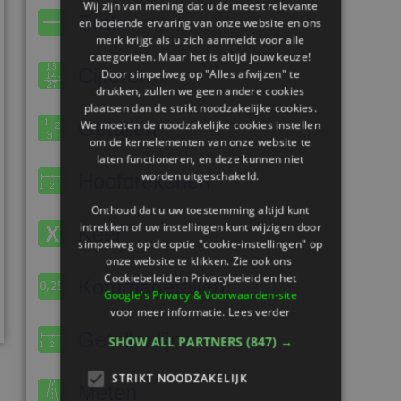
Wij zijn van mening dat u de meest relevante
Eraf
en boeiende ervaring van onze website en ons
merk krijgt als u zich aanmeldt voor alle
categorieën. Maar het is altijd jouw keuze!
Cijferen
Door simpelweg op "Alles afwijzen" te
drukken, zullen we geen andere cookies
plaatsen dan de strikt noodzakelijke cookies.
Getallen
We moeten de noodzakelijke cookies instellen
om de kernelementen van onze website te
laten functioneren, en deze kunnen niet
worden uitgeschakeld.
Hoofdrekenen
Onthoud dat u uw toestemming altijd kunt
intrekken of uw instellingen kunt wijzigen door
Keer
simpelweg op de optie "cookie-instellingen" op
onze website te klikken. Zie ook ons ​​
Cookiebeleid en Privacybeleid en het
Kommagetallen
Google's Privacy & Voorwaarden-site
voor meer informatie.
Lees verder
Getallenlijn
SHOW ALL PARTNERS
(847) →
STRIKT NOODZAKELIJK
Meten