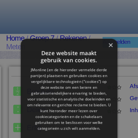
Home
/
Groep 7
/
Rekenen
/
Aanmelden
×
Meten
Deze website maakt
gebruik van cookies.
JMonline (en de hieronder vermelde derde
partijen) plaatsen en gebruiken cookies en
vergelijkbare technologieën (“cookies”) op
Af
deze website om een ​​betere en
Breuken
gebruiksvriendelijkere ervaring te bieden,
Ge
voor statistische en analytische doeleinden en
om relevante en gerichte reclame te bieden. U
Delen
In
kunt hieronder meer lezen over
cookiecategorieën en de schakelaars
gebruiken om te beslissen voor welke
Erbij
categorieën u zich wilt aanmelden.