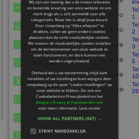
in
Wij zijn van mening dat u de meest relevante
Eraf
en boeiende ervaring van onze website en ons
Te
merk krijgt als u zich aanmeldt voor alle
1
categorieën. Maar het is altijd jouw keuze!
Te
Cijferen
Door simpelweg op "Alles afwijzen" te
2
drukken, zullen we geen andere cookies
plaatsen dan de strikt noodzakelijke cookies.
Te
Getallen
We moeten de noodzakelijke cookies instellen
3
om de kernelementen van onze website te
Te
laten functioneren, en deze kunnen niet
5
worden uitgeschakeld.
Hoofdrekenen
Te
Onthoud dat u uw toestemming altijd kunt
10
intrekken of uw instellingen kunt wijzigen door
Keer
Te
simpelweg op de optie "cookie-instellingen" op
onze website te klikken. Zie ook ons ​​
25
Cookiebeleid en Privacybeleid en het
Kommagetallen
Google's Privacy & Voorwaarden-site
voor meer informatie.
Lees verder
Getallenlijn
SHOW ALL PARTNERS
(847) →
STRIKT NOODZAKELIJK
Meten