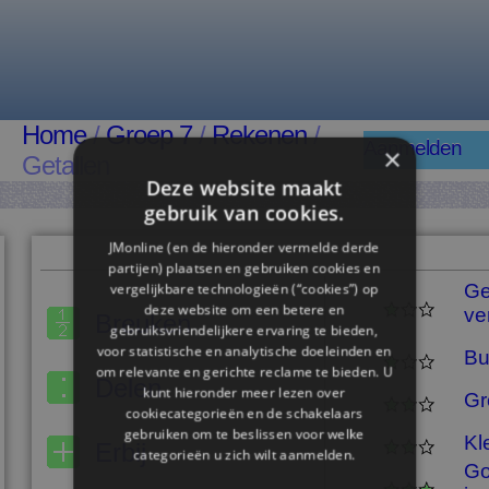
Home
/
Groep 7
/
Rekenen
/
Aanmelden
×
Getallen
Deze website maakt
gebruik van cookies.
JMonline (en de hieronder vermelde derde
partijen) plaatsen en gebruiken cookies en
vergelijkbare technologieën (“cookies”) op
Ge
deze website om een ​​betere en
ve
Breuken
gebruiksvriendelijkere ervaring te bieden,
voor statistische en analytische doeleinden en
Bu
om relevante en gerichte reclame te bieden. U
Delen
kunt hieronder meer lezen over
Gr
cookiecategorieën en de schakelaars
gebruiken om te beslissen voor welke
Kl
Erbij
categorieën u zich wilt aanmelden.
Go