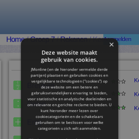
Home
/
Groep 7
/
Rekenen
/ Keer
Aanmelden
×
Deze website maakt
gebruik van cookies.
JMonline (en de hieronder vermelde derde
partijen) plaatsen en gebruiken cookies en
K
vergelijkbare technologieën (“cookies”) op
Breuken
deze website om een ​​betere en
gebruiksvriendelijkere ervaring te bieden,
K
voor statistische en analytische doeleinden en
Delen
om relevante en gerichte reclame te bieden. U
K
kunt hieronder meer lezen over
cookiecategorieën en de schakelaars
Erbij
gebruiken om te beslissen voor welke
categorieën u zich wilt aanmelden.