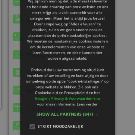
Eraf
Wij zijn van mening dat u de meest relevante
en boeiende ervaring van onze website en ons
merk krijgt als u zich aanmeldt voor alle
Cijferen
categorieën. Maar het is altijd jouw keuze!
Door simpelweg op "Alles afwijzen" te
drukken, zullen we geen andere cookies
Getallen
plaatsen dan de strikt noodzakelijke cookies.
We moeten de noodzakelijke cookies instellen
om de kernelementen van onze website te
laten functioneren, en deze kunnen niet
Hoofdrekenen
worden uitgeschakeld.
Onthoud dat u uw toestemming altijd kunt
Keer
intrekken of uw instellingen kunt wijzigen door
simpelweg op de optie "cookie-instellingen" op
onze website te klikken. Zie ook ons ​​
Kommagetallen
Cookiebeleid en Privacybeleid en het
Google's Privacy & Voorwaarden-site
voor meer informatie.
Lees verder
Getallenlijn
SHOW ALL PARTNERS
(847) →
Meten
STRIKT NOODZAKELIJK