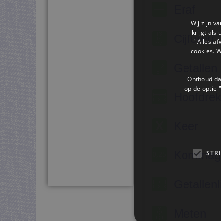
Eraf
Wij zijn v
krijgt als
Cijferen
"Alles af
cookies. 
Getallen
Onthoud dat
op de optie "
Hoofdre
Keer
Kommage
STR
Getallenl
Meten