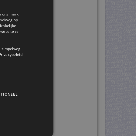
en ons merk
impelweg op
dzakelijke
website te
or simpelweg
 Privacybeleid
TIONEEL