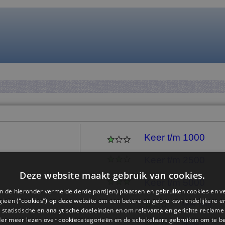
Keer t/m 1000
Keer t/m 2500
Deze website maakt gebruik van cookies.
Keer t/m 5000
n de hieronder vermelde derde partijen) plaatsen en gebruiken cookies en v
ieën (“cookies”) op deze website om een ​​betere en gebruiksvriendelijkere e
Keer som
 statistische en analytische doeleinden en om relevante en gerichte reclame
der meer lezen over cookiecategorieën en de schakelaars gebruiken om te be
Slepen