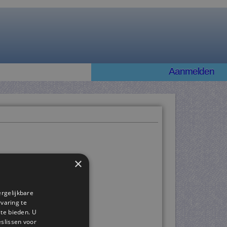
Aanmelden
×
ergelijkbare
rvaring te
 te bieden. U
slissen voor