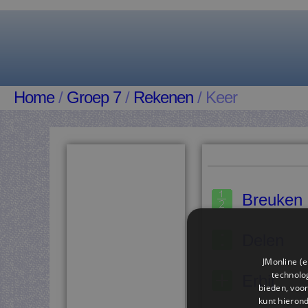
Home
/
Groep 7
/
Rekenen
/ Keer
Breuken
Delen
JMonline (e
technolog
Erbij
bieden, voor
kunt hieron