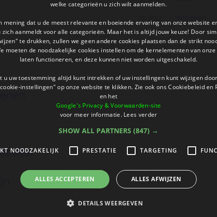
welke categorieën u zich wilt aanmelden.
Verbinden
an mening dat u de meest relevante en boeiende ervaring van onze website 
 u zich aanmeldt voor alle categorieën. Maar het is altijd jouw keuze! Door s
wijzen" te drukken, zullen we geen andere cookies plaatsen dan de strikt noo
We moeten de noodzakelijke cookies instellen om de kernelementen van onze 
laten functioneren, en deze kunnen niet worden uitgeschakeld.
 u uw toestemming altijd kunt intrekken of uw instellingen kunt wijzigen do
cookie-instellingen" op onze website te klikken. Zie ook ons ​​Cookiebeleid en
kenen
en het
Google's Privacy & Voorwaarden-site
voor meer informatie.
Lees verder
SHOW ALL PARTNERS
(847) →
tallen
IKT NOODZAKELIJK
PRESTATIE
TARGETING
FUNC
ijn
ALLES ACCEPTEREN
ALLES AFWIJZEN
DETAILS WEERGEVEN