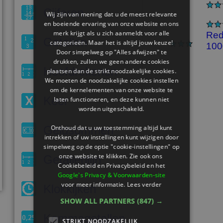
Cijferen
Wij zijn van mening dat u de meest relevante
en boeiende ervaring van onze website en ons
merk krijgt als u zich aanmeldt voor alle
Red
Getallen
categorieën. Maar het is altijd jouw keuze!
100
Door simpelweg op "Alles afwijzen" te
drukken, zullen we geen andere cookies
Hoofdrekenen
plaatsen dan de strikt noodzakelijke cookies.
We moeten de noodzakelijke cookies instellen
om de kernelementen van onze website te
Keer
laten functioneren, en deze kunnen niet
worden uitgeschakeld.
Geldsommen
Onthoud dat u uw toestemming altijd kunt
intrekken of uw instellingen kunt wijzigen door
simpelweg op de optie "cookie-instellingen" op
onze website te klikken. Zie ook ons ​​
Getallenlijn
Cookiebeleid en Privacybeleid en het
Google's Privacy & Voorwaarden-site
voor meer informatie.
Lees verder
Klokkijken
SHOW ALL PARTNERS
(847) →
Kommagetallen
STRIKT NOODZAKELIJK