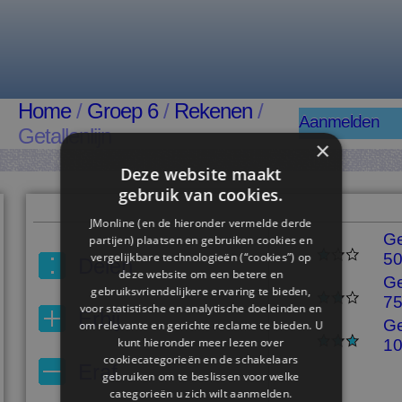
Home
/
Groep 6
/
Rekenen
/
Aanmelden
Getallenlijn
×
Deze website maakt
gebruik van cookies.
JMonline (en de hieronder vermelde derde
Ge
partijen) plaatsen en gebruiken cookies en
vergelijkbare technologieën (“cookies”) op
5
Delen
deze website om een ​​betere en
Ge
gebruiksvriendelijkere ervaring te bieden,
7
voor statistische en analytische doeleinden en
Erbij
Ge
om relevante en gerichte reclame te bieden. U
kunt hieronder meer lezen over
1
cookiecategorieën en de schakelaars
Eraf
gebruiken om te beslissen voor welke
categorieën u zich wilt aanmelden.