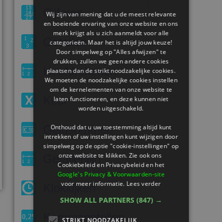
Cijferen
Wij zijn van mening dat u de meest relevante
en boeiende ervaring van onze website en ons
merk krijgt als u zich aanmeldt voor alle
Getallen
categorieën. Maar het is altijd jouw keuze!
Door simpelweg op "Alles afwijzen" te
drukken, zullen we geen andere cookies
Hoofdrekenen
plaatsen dan de strikt noodzakelijke cookies.
We moeten de noodzakelijke cookies instellen
om de kernelementen van onze website te
Keer
laten functioneren, en deze kunnen niet
worden uitgeschakeld.
Geldsommen
Onthoud dat u uw toestemming altijd kunt
intrekken of uw instellingen kunt wijzigen door
simpelweg op de optie "cookie-instellingen" op
onze website te klikken. Zie ook ons ​​
Getallenlijn
Cookiebeleid en Privacybeleid en het
Google's Privacy & Voorwaarden-site
voor meer informatie.
Lees verder
Klokkijken
SHOW ALL PARTNERS
(847) →
Kommagetallen
STRIKT NOODZAKELIJK