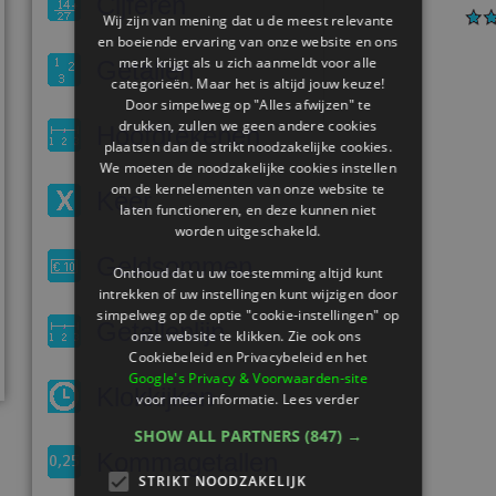
Cijferen
Wij zijn van mening dat u de meest relevante
en boeiende ervaring van onze website en ons
merk krijgt als u zich aanmeldt voor alle
Getallen
categorieën. Maar het is altijd jouw keuze!
Door simpelweg op "Alles afwijzen" te
drukken, zullen we geen andere cookies
Hoofdrekenen
plaatsen dan de strikt noodzakelijke cookies.
We moeten de noodzakelijke cookies instellen
om de kernelementen van onze website te
Keer
laten functioneren, en deze kunnen niet
worden uitgeschakeld.
Geldsommen
Onthoud dat u uw toestemming altijd kunt
intrekken of uw instellingen kunt wijzigen door
simpelweg op de optie "cookie-instellingen" op
Getallenlijn
onze website te klikken. Zie ook ons ​​
Cookiebeleid en Privacybeleid en het
Google's Privacy & Voorwaarden-site
Klokkijken
voor meer informatie.
Lees verder
SHOW ALL PARTNERS
(847) →
Kommagetallen
STRIKT NOODZAKELIJK