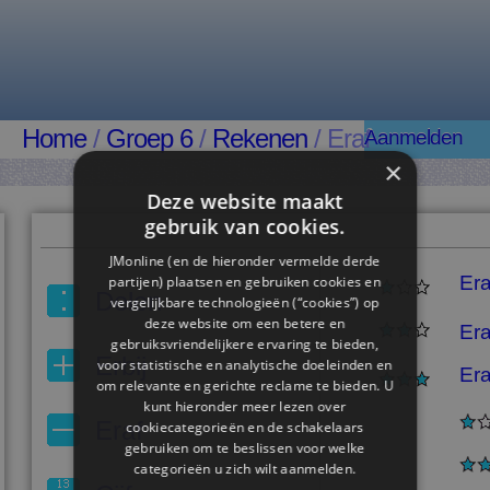
Home
/
Groep 6
/
Rekenen
/ Eraf
Aanmelden
×
Deze website maakt
gebruik van cookies.
JMonline (en de hieronder vermelde derde
Era
partijen) plaatsen en gebruiken cookies en
Delen
vergelijkbare technologieën (“cookies”) op
deze website om een ​​betere en
Era
gebruiksvriendelijkere ervaring te bieden,
Erbij
voor statistische en analytische doeleinden en
Era
om relevante en gerichte reclame te bieden. U
kunt hieronder meer lezen over
Eraf
cookiecategorieën en de schakelaars
gebruiken om te beslissen voor welke
categorieën u zich wilt aanmelden.