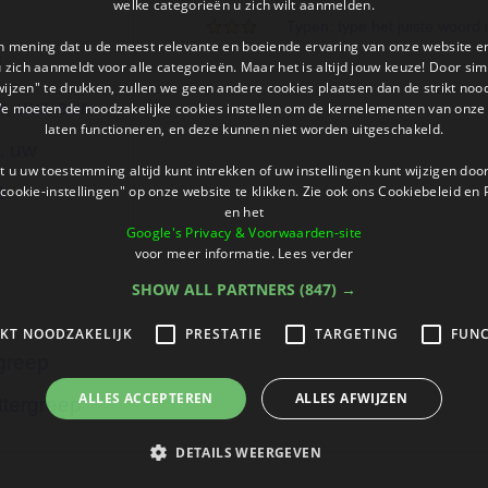
welke categorieën u zich wilt aanmelden.
Typen: type het juiste woord 
an mening dat u de meest relevante en boeiende ervaring van onze website 
i
 u zich aanmeldt voor alle categorieën. Maar het is altijd jouw keuze! Door s
wijzen" te drukken, zullen we geen andere cookies plaatsen dan de strikt noo
r, uur, eur
We moeten de noodzakelijke cookies instellen om de kernelementen van onze 
laten functioneren, en deze kunnen niet worden uitgeschakeld.
, uw
 u uw toestemming altijd kunt intrekken of uw instellingen kunt wijzigen do
t
cookie-instellingen" op onze website te klikken. Zie ook ons ​​Cookiebeleid en
en het
Google's Privacy & Voorwaarden-site
voor meer informatie.
Lees verder
SHOW ALL PARTNERS
(847) →
IKT NOODZAKELIJK
PRESTATIE
TARGETING
FUNC
rgreep
ALLES ACCEPTEREN
ALLES AFWIJZEN
ttergreep
DETAILS WEERGEVEN