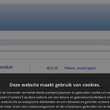
 mmkm
Flitsen: woord typen
Slepen: sleep juiste woord in
Deze website maakt gebruik van cookies.
r
Slepen: sleep het juiste woor
n de hieronder vermelde derde partijen) plaatsen en gebruiken cookies en v
Typen: type het woord na
ieën (“cookies”) op deze website om een ​​betere en gebruiksvriendelijkere e
 statistische en analytische doeleinden en om relevante en gerichte reclame
der meer lezen over cookiecategorieën en de schakelaars gebruiken om te be
Typen: type juiste woord in d