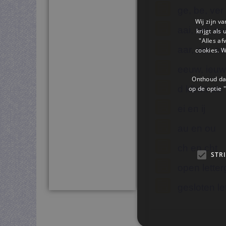
ge, be, ver
Wij zijn v
aai, ooi, oe
krijgt als
"Alles af
aar, oor, ee
cookies. 
eeuw, ieuw
Onthoud dat
d klinkt als 
op de optie "
ei en ij
au en ou
ch en cht
STR
open lette
gesloten le