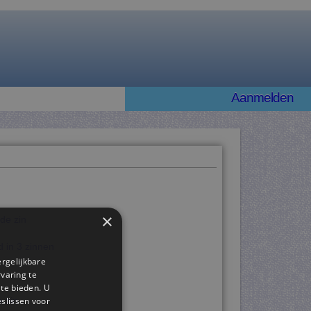
Aanmelden
×
 de zin
d in 3 zinnen
ergelijkbare
rvaring te
 te bieden. U
slissen voor
e zin