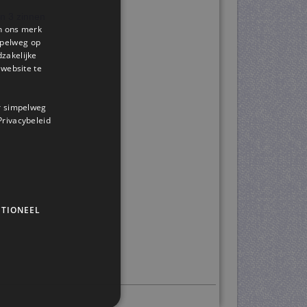
in 3 zinnen
en ons merk
impelweg op
dzakelijke
website te
or simpelweg
 Privacybeleid
TIONEEL