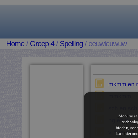
Home
/
Groep 4
/
Spelling
/ eeuwieuwuw
mkmm en
mmkmm
sch en sch
JMonline (e
ng en nk
technolog
bieden, voor
v, f en s, z
kunt hieron