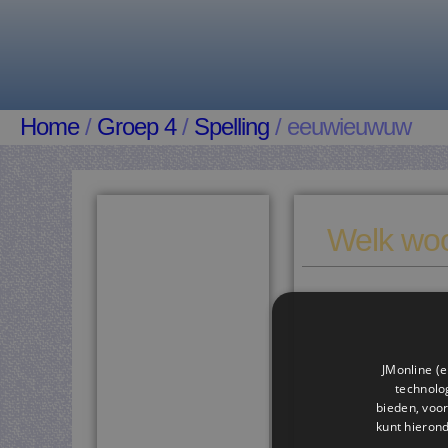
Home
/
Groep 4
/
Spelling
/ eeuwieuwuw
Welk woo
JMonline (e
technolog
bieden, voor
kunt hieron