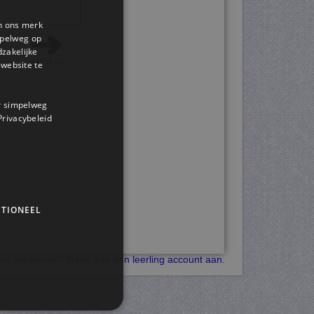
en ons merk
impelweg op
dzakelijke
website te
or simpelweg
 Privacybeleid
TIONEEL
kers verdienen?
Maak dan een leerling account aan.