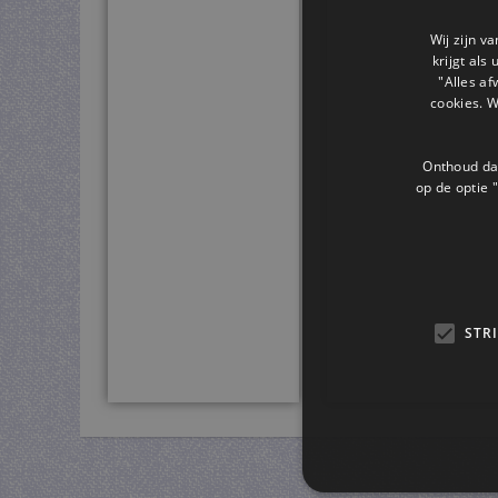
Wij zijn v
krijgt als
"Alles af
cookies. 
Onthoud dat
op de optie "
STR