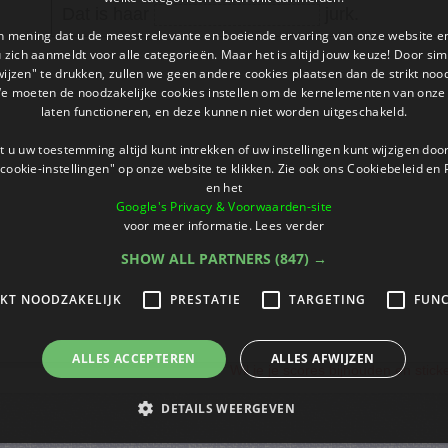
Dat is haar
jurk.
an mening dat u de meest relevante en boeiende ervaring van onze website 
 u zich aanmeldt voor alle categorieën. Maar het is altijd jouw keuze! Door s
wijzen" te drukken, zullen we geen andere cookies plaatsen dan de strikt noo
We moeten de noodzakelijke cookies instellen om de kernelementen van onze 
laten functioneren, en deze kunnen niet worden uitgeschakeld.
 u uw toestemming altijd kunt intrekken of uw instellingen kunt wijzigen do
cookie-instellingen" op onze website te klikken. Zie ook ons ​​Cookiebeleid en
en het
Google's Privacy & Voorwaarden-site
voor meer informatie.
Lees verder
SHOW ALL PARTNERS
(847) →
IKT NOODZAKELIJK
PRESTATIE
TARGETING
FUNC
ALLES ACCEPTEREN
ALLES AFWIJZEN
Wil je je scores bijhouden en stic
DETAILS WEERGEVEN