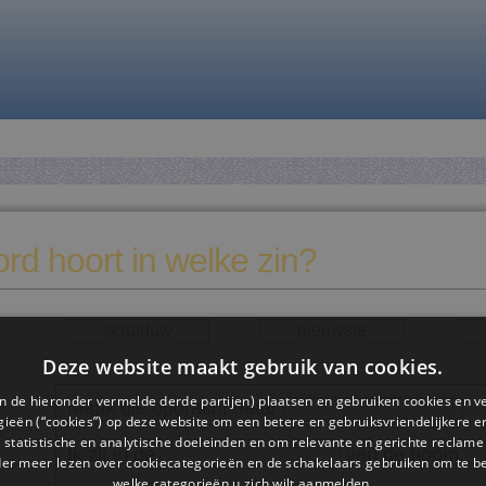
rd hoort in welke zin?
schaduw
nieuwste
Deze website maakt gebruik van cookies.
n de hieronder vermelde derde partijen) plaatsen en gebruiken cookies en v
Maak die opdracht maar
.
ieën (“cookies”) op deze website om een ​​betere en gebruiksvriendelijkere e
 statistische en analytische doeleinden en om relevante en gerichte reclame
Ik zit in de
van de boom.
der meer lezen over cookiecategorieën en de schakelaars gebruiken om te be
welke categorieën u zich wilt aanmelden.