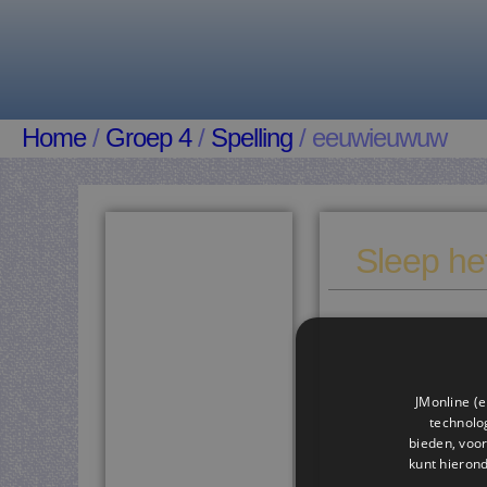
Home
/
Groep 4
/
Spelling
/ eeuwieuwuw
Sleep het
JMonline (e
technolog
bieden, voor
kunt hieron