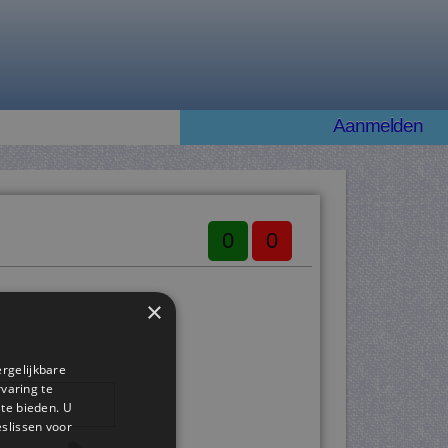
Aanmelden
0
0
×
ergelijkbare
rvaring te
 te bieden. U
slissen voor