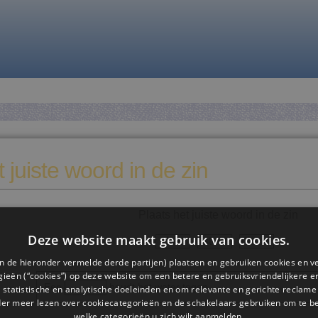
 juiste woord in de zin
Plaats het juiste woord in de zin
Deze website maakt gebruik van cookies.
duw
stuw
nieuw
n de hieronder vermelde derde partijen) plaatsen en gebruiken cookies en v
ieën (“cookies”) op deze website om een ​​betere en gebruiksvriendelijkere e
Een
houdt het water tegen.
 statistische en analytische doeleinden en om relevante en gerichte reclame
der meer lezen over cookiecategorieën en de schakelaars gebruiken om te be
welke categorieën u zich wilt aanmelden.