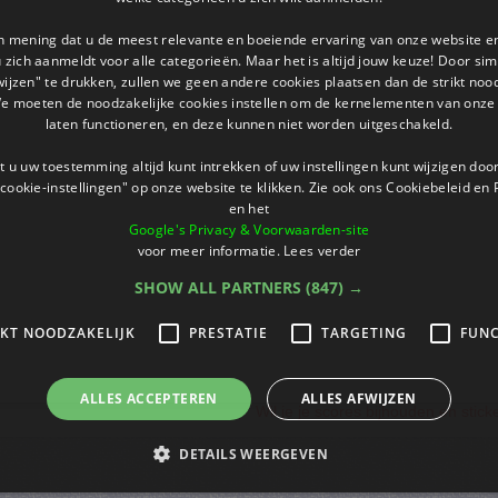
an mening dat u de meest relevante en boeiende ervaring van onze website 
 u zich aanmeldt voor alle categorieën. Maar het is altijd jouw keuze! Door s
wijzen" te drukken, zullen we geen andere cookies plaatsen dan de strikt noo
We moeten de noodzakelijke cookies instellen om de kernelementen van onze 
laten functioneren, en deze kunnen niet worden uitgeschakeld.
 u uw toestemming altijd kunt intrekken of uw instellingen kunt wijzigen do
cookie-instellingen" op onze website te klikken. Zie ook ons ​​Cookiebeleid en
en het
Google's Privacy & Voorwaarden-site
voor meer informatie.
Lees verder
SHOW ALL PARTNERS
(847) →
IKT NOODZAKELIJK
PRESTATIE
TARGETING
FUNC
ALLES ACCEPTEREN
ALLES AFWIJZEN
Wil je je scores bijhouden en stic
DETAILS WEERGEVEN