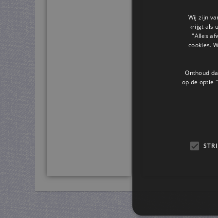
Wij zijn v
krijgt als
"Alles af
cookies. 
Onthoud dat
op de optie "
STR