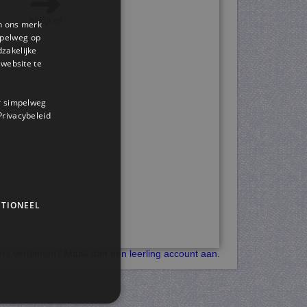
en ons merk
impelweg op
dzakelijke
website te
or simpelweg
 Privacybeleid
TIONEEL
kers verdienen?
Maak dan een leerling account aan.