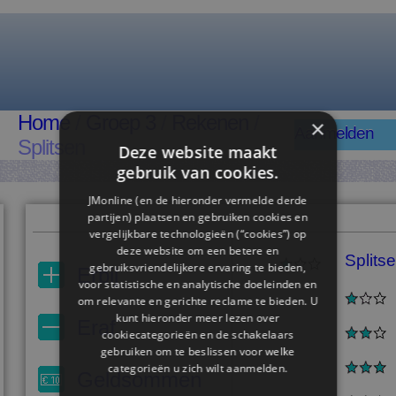
Home
/
Groep 3
/
Rekenen
/
×
Aanmelden
Splitsen
Deze website maakt
gebruik van cookies.
JMonline (en de hieronder vermelde derde
partijen) plaatsen en gebruiken cookies en
vergelijkbare technologieën (“cookies”) op
deze website om een ​​betere en
Splits
gebruiksvriendelijkere ervaring te bieden,
Erbij
voor statistische en analytische doeleinden en
om relevante en gerichte reclame te bieden. U
kunt hieronder meer lezen over
Eraf
cookiecategorieën en de schakelaars
gebruiken om te beslissen voor welke
categorieën u zich wilt aanmelden.
Geldsommen