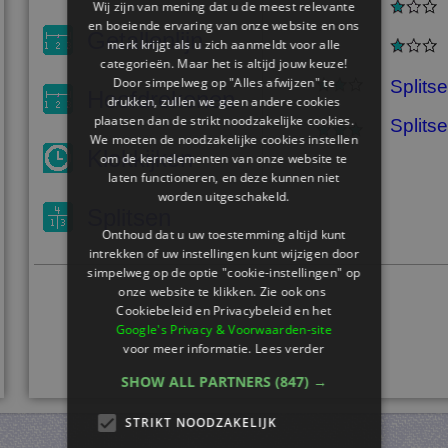
Wij zijn van mening dat u de meest relevante
en boeiende ervaring van onze website en ons
Getallenlijn
merk krijgt als u zich aanmeldt voor alle
categorieën. Maar het is altijd jouw keuze!
Door simpelweg op "Alles afwijzen" te
Splits
Hoofdrekenen
drukken, zullen we geen andere cookies
plaatsen dan de strikt noodzakelijke cookies.
Splits
We moeten de noodzakelijke cookies instellen
Klokkijken
om de kernelementen van onze website te
laten functioneren, en deze kunnen niet
worden uitgeschakeld.
Splitsen
Onthoud dat u uw toestemming altijd kunt
intrekken of uw instellingen kunt wijzigen door
simpelweg op de optie "cookie-instellingen" op
onze website te klikken. Zie ook ons ​​
Cookiebeleid en Privacybeleid en het
Google's Privacy & Voorwaarden-site
voor meer informatie.
Lees verder
SHOW ALL PARTNERS
(847) →
STRIKT NOODZAKELIJK