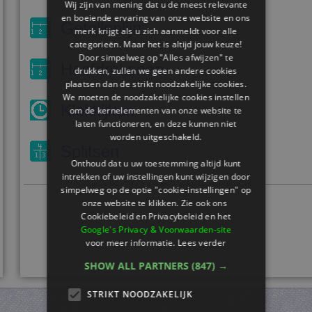
Wij zijn van mening dat u de meest relevante
en boeiende ervaring van onze website en ons
Getallenlijn
merk krijgt als u zich aanmeldt voor alle
categorieën. Maar het is altijd jouw keuze!
Door simpelweg op "Alles afwijzen" te
Hoofdrekenen
drukken, zullen we geen andere cookies
plaatsen dan de strikt noodzakelijke cookies.
We moeten de noodzakelijke cookies instellen
Klokkijken
om de kernelementen van onze website te
laten functioneren, en deze kunnen niet
worden uitgeschakeld.
Splitsen
Onthoud dat u uw toestemming altijd kunt
intrekken of uw instellingen kunt wijzigen door
simpelweg op de optie "cookie-instellingen" op
onze website te klikken. Zie ook ons ​​
Cookiebeleid en Privacybeleid en het
Google's Privacy & Voorwaarden-site
voor meer informatie.
Lees verder
SHOW ALL PARTNERS
(847) →
STRIKT NOODZAKELIJK