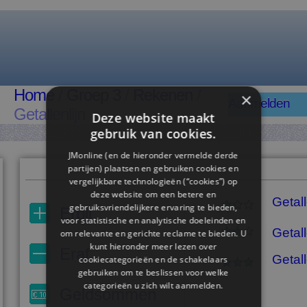
Home
/
Groep 3
/
Rekenen
/
×
Aanmelden
Getallenlijn
Deze website maakt
gebruik van cookies.
JMonline (en de hieronder vermelde derde
partijen) plaatsen en gebruiken cookies en
vergelijkbare technologieën (“cookies”) op
deze website om een ​​betere en
Getall
gebruiksvriendelijkere ervaring te bieden,
Erbij
voor statistische en analytische doeleinden en
Getall
om relevante en gerichte reclame te bieden. U
kunt hieronder meer lezen over
Eraf
Getall
cookiecategorieën en de schakelaars
gebruiken om te beslissen voor welke
categorieën u zich wilt aanmelden.
Geldsommen