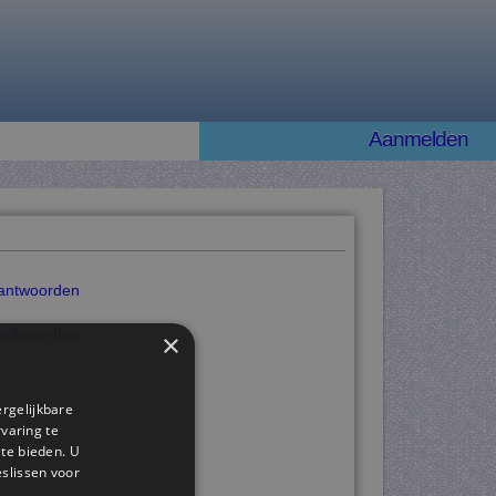
Aanmelden
3 antwoorden
5 antwoorden
×
ergelijkbare
rvaring te
 te bieden. U
slissen voor