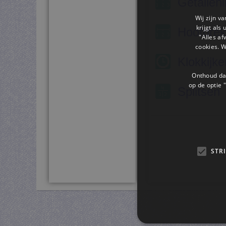
Getallenl
Wij zijn v
krijgt als
Hoofdre
"Alles af
cookies. 
Klokkijke
Onthoud dat
op de optie "
Splitsen
STR