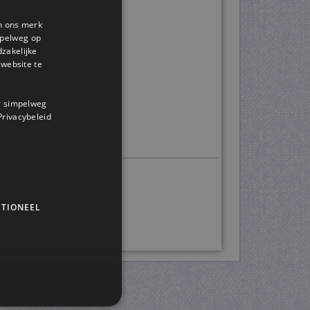
en ons merk
impelweg op
dzakelijke
website te
or simpelweg
 Privacybeleid
TIONEEL