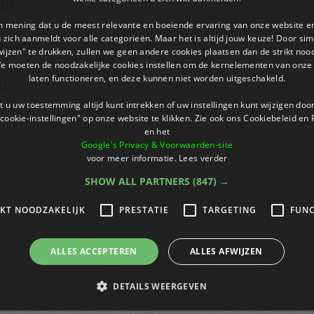
ijn
an mening dat u de meest relevante en boeiende ervaring van onze website 
 u zich aanmeldt voor alle categorieën. Maar het is altijd jouw keuze! Door s
kenen
wijzen" te drukken, zullen we geen andere cookies plaatsen dan de strikt noo
We moeten de noodzakelijke cookies instellen om de kernelementen van onze 
laten functioneren, en deze kunnen niet worden uitgeschakeld.
n
 u uw toestemming altijd kunt intrekken of uw instellingen kunt wijzigen do
cookie-instellingen" op onze website te klikken. Zie ook ons ​​Cookiebeleid en
en het
Google's Privacy & Voorwaarden-site
voor meer informatie.
Lees verder
SHOW ALL PARTNERS
(847) →
IKT NOODZAKELIJK
PRESTATIE
TARGETING
FUNC
ALLES ACCEPTEREN
ALLES AFWIJZEN
DETAILS WEERGEVEN