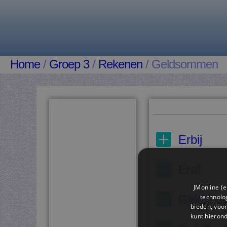
Home
/
Groep 3
/
Rekenen
/ Geldsommen
Erbij
Eraf
JMonline (e
technolog
Geldso
bieden, voor
kunt hieron