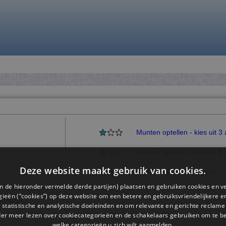
Munten optellen - kies uit 
Munten optellen - kies uit 
Deze website maakt gebruik van cookies.
Munten optellen - intypen
n de hieronder vermelde derde partijen) plaatsen en gebruiken cookies en v
ieën (“cookies”) op deze website om een ​​betere en gebruiksvriendelijkere e
mmen
 statistische en analytische doeleinden en om relevante en gerichte reclame
der meer lezen over cookiecategorieën en de schakelaars gebruiken om te be
welke categorieën u zich wilt aanmelden.