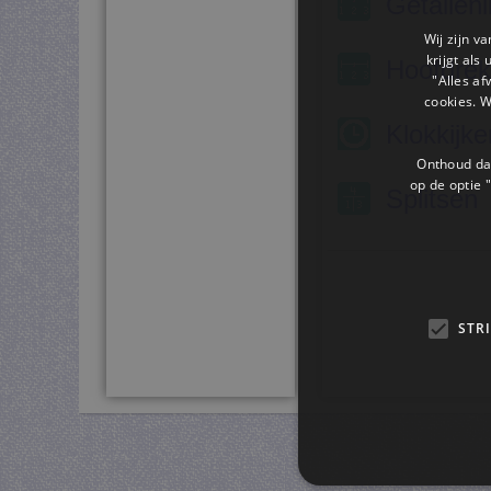
Getallenl
Wij zijn v
krijgt als
Hoofdre
"Alles af
cookies. 
Klokkijke
Onthoud dat
op de optie "
Splitsen
STR