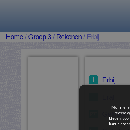
Home
/
Groep 3
/
Rekenen
/ Erbij
Erbij
Eraf
JMonline (e
technolog
Geldso
bieden, voor
kunt hieron