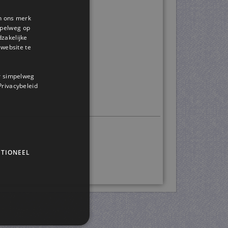
en ons merk
impelweg op
dzakelijke
website te
or simpelweg
 Privacybeleid
TIONEEL