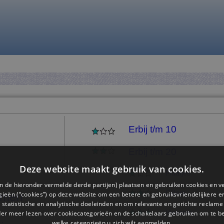
Erbij t/m 10
Erbij t/m 20
Deze website maakt gebruik van cookies.
Plaatjes
n de hieronder vermelde derde partijen) plaatsen en gebruiken cookies en v
Cijfers
ieën (“cookies”) op deze website om een ​​betere en gebruiksvriendelijkere e
mmen
 statistische en analytische doeleinden en om relevante en gerichte reclame
Vleksom
der meer lezen over cookiecategorieën en de schakelaars gebruiken om te be
welke categorieën u zich wilt aanmelden.