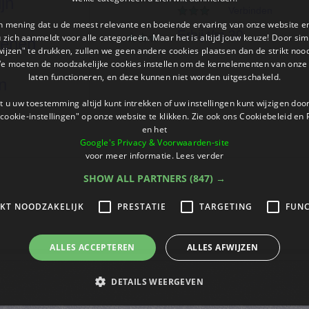
ijn
Verbinden
an mening dat u de meest relevante en boeiende ervaring van onze website 
Erbij t/m 30
 u zich aanmeldt voor alle categorieën. Maar het is altijd jouw keuze! Door s
kenen
wijzen" te drukken, zullen we geen andere cookies plaatsen dan de strikt noo
We moeten de noodzakelijke cookies instellen om de kernelementen van onze 
laten functioneren, en deze kunnen niet worden uitgeschakeld.
n
 u uw toestemming altijd kunt intrekken of uw instellingen kunt wijzigen do
cookie-instellingen" op onze website te klikken. Zie ook ons ​​Cookiebeleid en
en het
Google's Privacy & Voorwaarden-site
voor meer informatie.
Lees verder
SHOW ALL PARTNERS
(847) →
IKT NOODZAKELIJK
PRESTATIE
TARGETING
FUNC
ALLES ACCEPTEREN
ALLES AFWIJZEN
DETAILS WEERGEVEN