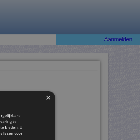
Aanmelden
×
ergelijkbare
rvaring te
 te bieden. U
slissen voor