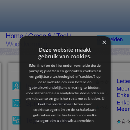
Home
/
Groep 6
/
Taal
/
Aanmelden
×
Woordvorming
Deze website maakt
gebruik van cookies.
JMonline (en de hieronder vermelde derde
partijen) plaatsen en gebruiken cookies en
vergelijkbare technologieën (“cookies”) op
Lette
deze website om een ​​betere en
Interpunctie
gebruiksvriendelijkere ervaring te bieden,
Meer
voor statistische en analytische doeleinden en
Enke
om relevante en gerichte reclame te bieden. U
Spreekwoorden
Enke
kunt hieronder meer lezen over
Meer
cookiecategorieën en de schakelaars
gebruiken om te beslissen voor welke
Tegenstellingen
categorieën u zich wilt aanmelden.