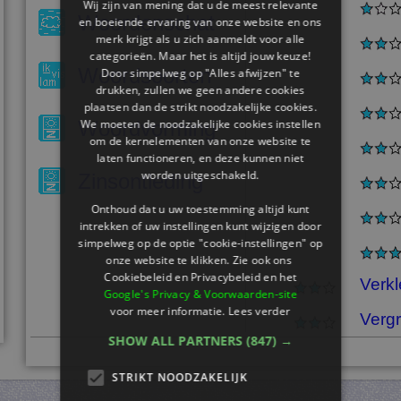
Wij zijn van mening dat u de meest relevante
Woordenschat
en boeiende ervaring van onze website en ons
merk krijgt als u zich aanmeldt voor alle
categorieën. Maar het is altijd jouw keuze!
Woordsoorten
Door simpelweg op "Alles afwijzen" te
drukken, zullen we geen andere cookies
plaatsen dan de strikt noodzakelijke cookies.
We moeten de noodzakelijke cookies instellen
Woordvorming
om de kernelementen van onze website te
laten functioneren, en deze kunnen niet
worden uitgeschakeld.
Zinsontleding
Onthoud dat u uw toestemming altijd kunt
intrekken of uw instellingen kunt wijzigen door
simpelweg op de optie "cookie-instellingen" op
onze website te klikken. Zie ook ons ​​
Cookiebeleid en Privacybeleid en het
Verkl
Google's Privacy & Voorwaarden-site
voor meer informatie.
Lees verder
Verg
SHOW ALL PARTNERS
(847) →
STRIKT NOODZAKELIJK