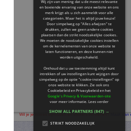
Wij zijn van mening dat u de meest relevante
en boeiende ervaring van onze website en ons
merk krijgt als u zich aanmeldt voor alle
categorieën. Maar het is altijd jouw keuze!
Door simpelweg op "Alles afwijzen" te
drukken, zullen we geen andere cookies
plaatsen dan de strikt noodzakelijke cookies.
We moeten de noodzakelijke cookies instellen
om de kernelementen van onze website te
laten functioneren, en deze kunnen niet
worden uitgeschakeld.
Onthoud dat u uw toestemming altijd kunt
intrekken of uw instellingen kunt wijzigen door
simpelweg op de optie "cookie-instellingen" op
onze website te klikken. Zie ook ons ​​
Cookiebeleid en Privacybeleid en het
Google's Privacy & Voorwaarden-site
voor meer informatie.
Lees verder
SHOW ALL PARTNERS
(847) →
Wil je je scores bijhouden en stickers verdienen?
Maak dan een leer
STRIKT NOODZAKELIJK