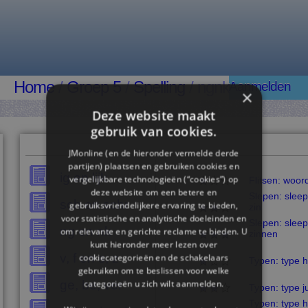
Home
/
Groep 5
/
Spelling
/ ngnk
Aanmelden
×
Deze website maakt
gebruik van cookies.
JMonline (en de hieronder vermelde derde
partijen) plaatsen en gebruiken cookies en
ig en lijk
vergelijkbare technologieën (“cookies”) op
Flitsen: woor
deze website om een ​​betere en
Slepen: sleep
sch en schr
gebruiksvriendelijkere ervaring te bieden,
zin
voor statistische en analytische doeleinden en
Slepen: sleep
ng en nk
om relevante en gerichte reclame te bieden. U
zinnen
kunt hieronder meer lezen over
v, f en s, z
cookiecategorieën en de schakelaars
Typen: type 
gebruiken om te beslissen voor welke
ge, be, ver
categorieën u zich wilt aanmelden.
Typen: type j
Typen: type h