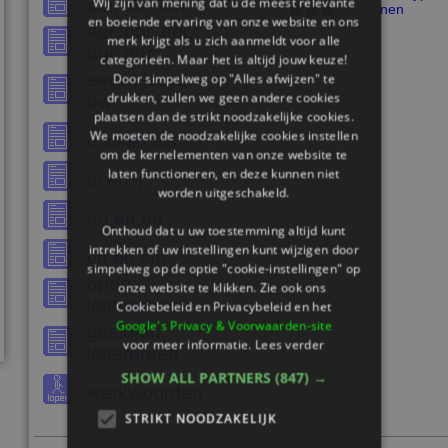
Wij zijn van mening dat u de meest relevante
aai, ooi, oei
zinnen
en boeiende ervaring van onze website en ons
aar, oor, eer,
merk krijgt als u zich aanmeldt voor alle
uur, eur
categorieën. Maar het is altijd jouw keuze!
eeuw, ieuw,
Door simpelweg op "Alles afwijzen" te
drukken, zullen we geen andere cookies
uw
plaatsen dan de strikt noodzakelijke cookies.
We moeten de noodzakelijke cookies instellen
d klinkt als t
om de kernelementen van onze website te
laten functioneren, en deze kunnen niet
ei en ij
worden uitgeschakeld.
au en ou
Onthoud dat u uw toestemming altijd kunt
intrekken of uw instellingen kunt wijzigen door
ch en cht
simpelweg op de optie "cookie-instellingen" op
open
onze website te klikken. Zie ook ons ​​
lettergreep
Cookiebeleid en Privacybeleid en het
Google's Privacy & Voorwaarden-site
gesloten
voor meer informatie.
Lees verder
lettergreep
SHOW ALL PARTNERS
(847) →
werkwoorden
STRIKT NOODZAKELIJK