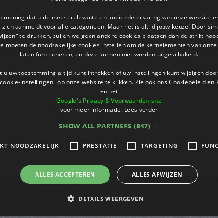
an mening dat u de meest relevante en boeiende ervaring van onze website 
 u zich aanmeldt voor alle categorieën. Maar het is altijd jouw keuze! Door s
wijzen" te drukken, zullen we geen andere cookies plaatsen dan de strikt noo
We moeten de noodzakelijke cookies instellen om de kernelementen van onze 
laten functioneren, en deze kunnen niet worden uitgeschakeld.
 u uw toestemming altijd kunt intrekken of uw instellingen kunt wijzigen do
cookie-instellingen" op onze website te klikken. Zie ook ons ​​Cookiebeleid en
en het
Google's Privacy & Voorwaarden-site
voor meer informatie.
Lees verder
SHOW ALL PARTNERS
(847) →
IKT NOODZAKELIJK
PRESTATIE
TARGETING
FUNC
ALLES ACCEPTEREN
ALLES AFWIJZEN
Wil je je scores bijhouden en stic
DETAILS WEERGEVEN