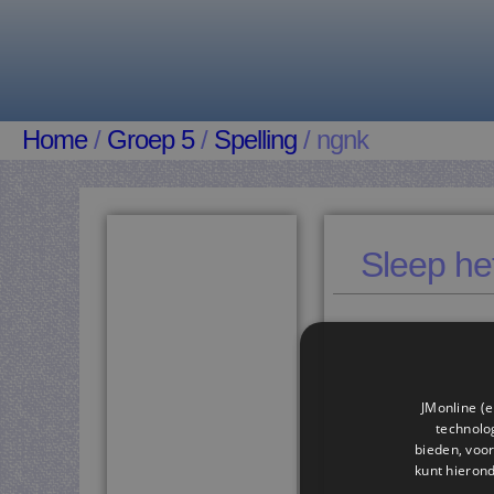
Home
/
Groep 5
/
Spelling
/ ngnk
Sleep het
JMonline (e
technolog
bieden, voor
kunt hieron