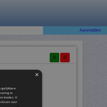
Aanmelden
0
0
×
ergelijkbare
rvaring te
 te bieden. U
slissen voor