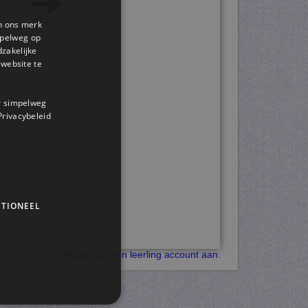
en ons merk
impelweg op
dzakelijke
website te
or simpelweg
 Privacybeleid
TIONEEL
kers verdienen?
Maak dan een leerling account aan.