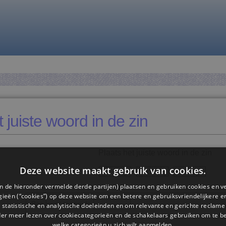
 juiste woord in de zin
Plaats het juiste woord in de zin
Deze website maakt gebruik van cookies.
koning
houding
reling
n de hieronder vermelde derde partijen) plaatsen en gebruiken cookies en v
ieën (“cookies”) op deze website om een ​​betere en gebruiksvriendelijkere e
Bas leunt tegen de
.
 statistische en analytische doeleinden en om relevante en gerichte reclame
der meer lezen over cookiecategorieën en de schakelaars gebruiken om te be
welke categorieën u zich wilt aanmelden.