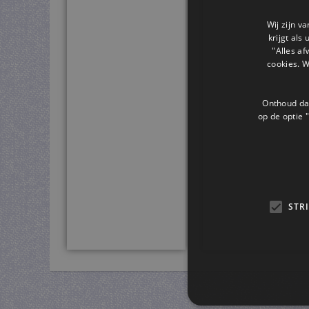
Wij zijn v
krijgt als
"Alles af
cookies. 
Onthoud dat
op de optie "
STR