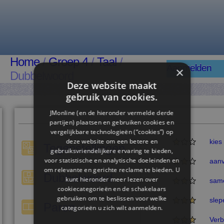
Home
/
Groep 4
/
Taal
/
Aanmelden
×
Dubbelwoord
Deze website maakt
gebruik van cookies.
JMonline (en de hieronder vermelde derde
partijen) plaatsen en gebruiken cookies en
vergelijkbare technologieën (“cookies”) op
deze website om een ​​betere en
kies
Tegenstellingen
gebruiksvriendelijkere ervaring te bieden,
voor statistische en analytische doeleinden en
aanv
om relevante en gerichte reclame te bieden. U
Dubbelwoord
kunt hieronder meer lezen over
sam
cookiecategorieën en de schakelaars
gebruiken om te beslissen voor welke
slep
Paren
categorieën u zich wilt aanmelden.
Verb