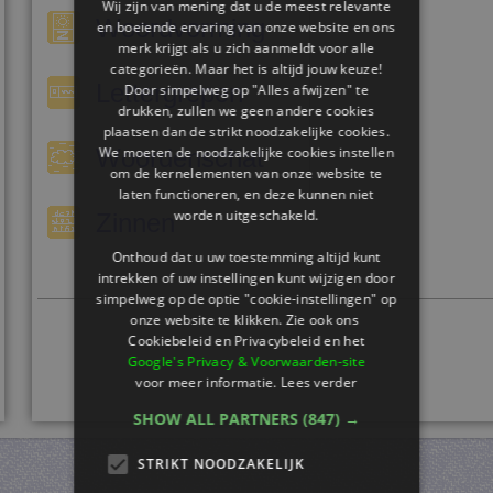
Wij zijn van mening dat u de meest relevante
Woordvorming
en boeiende ervaring van onze website en ons
merk krijgt als u zich aanmeldt voor alle
categorieën. Maar het is altijd jouw keuze!
Lettergrepen
Door simpelweg op "Alles afwijzen" te
drukken, zullen we geen andere cookies
plaatsen dan de strikt noodzakelijke cookies.
We moeten de noodzakelijke cookies instellen
Woordenschat
om de kernelementen van onze website te
laten functioneren, en deze kunnen niet
worden uitgeschakeld.
Zinnen
Onthoud dat u uw toestemming altijd kunt
intrekken of uw instellingen kunt wijzigen door
simpelweg op de optie "cookie-instellingen" op
onze website te klikken. Zie ook ons ​​
Cookiebeleid en Privacybeleid en het
Google's Privacy & Voorwaarden-site
voor meer informatie.
Lees verder
SHOW ALL PARTNERS
(847) →
STRIKT NOODZAKELIJK