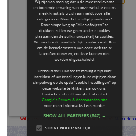
Wij zijn van mening dat u de meest relevante
en boeiende ervaring van onze website en ons
merk krijgt als u zich aanmeldt voor alle
categorieën. Maar het is altijd jouw keuze!
Door simpelweg op "Alles afwijzen" te
drukken, zullen we geen andere cookies
plaatsen dan de strikt noodzakelijke cookies.
We moeten de noodzakelijke cookies instellen
om de kernelementen van onze website te
laten functioneren, en deze kunnen niet
worden uitgeschakeld.
Onthoud dat u uw toestemming altijd kunt
intrekken of uw instellingen kunt wijzigen door
simpelweg op de optie "cookie-instellingen" op
onze website te klikken. Zie ook ons ​​
Cookiebeleid en Privacybeleid en het
Google's Privacy & Voorwaarden-site
voor meer informatie.
Lees verder
SHOW ALL PARTNERS
(847) →
Wil je je scores bijhouden en stickers verdienen?
Maak dan een 
STRIKT NOODZAKELIJK