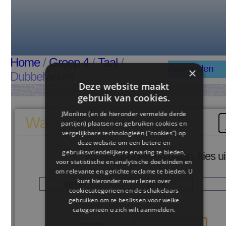
Home
/
Groep 4
/
Taal
/
Aanmelden
×
Dubbelwoord
Deze website maakt
gebruik van cookies.
JMonline (en de hieronder vermelde derde
Wat is het dubbelwoord?
partijen) plaatsen en gebruiken cookies en
vergelijkbare technologieën (“cookies”) op
deze website om een ​​betere en
gebruiksvriendelijkere ervaring te bieden,
Vul het dubbelwoord aan, kies uit:
voor statistische en analytische doeleinden en
om relevante en gerichte reclame te bieden. U
kunt hieronder meer lezen over
veter
blok
t
cookiecategorieën en de schakelaars
gebruiken om te beslissen voor welke
categorieën u zich wilt aanmelden.
drop