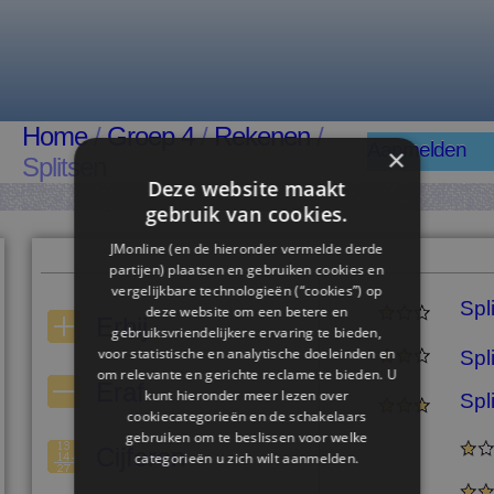
Home
/
Groep 4
/
Rekenen
/
Aanmelden
×
Splitsen
Deze website maakt
gebruik van cookies.
JMonline (en de hieronder vermelde derde
partijen) plaatsen en gebruiken cookies en
vergelijkbare technologieën (“cookies”) op
Spl
deze website om een ​​betere en
Erbij
gebruiksvriendelijkere ervaring te bieden,
voor statistische en analytische doeleinden en
Spl
om relevante en gerichte reclame te bieden. U
Eraf
kunt hieronder meer lezen over
Spl
cookiecategorieën en de schakelaars
gebruiken om te beslissen voor welke
Cijferen
categorieën u zich wilt aanmelden.