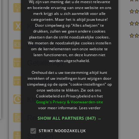
Wij zijn van mening dat u de meest relevante
Getallen
en boeiende ervaring van onze website en ons
merk krijgt als u zich aanmeldt voor alle
categorieën. Maar het is altijd jouw keuze!
Keer
Door simpelweg op "Alles afwijzen" te
drukken, zullen we geen andere cookies
plaatsen dan de strikt noodzakelijke cookies.
We moeten de noodzakelijke cookies instellen
Geldsommen
om de kernelementen van onze website te
laten functioneren, en deze kunnen niet
worden uitgeschakeld.
Getallenlijn
Onthoud dat u uw toestemming altijd kunt
intrekken of uw instellingen kunt wijzigen door
Hoofdrekenen
simpelweg op de optie "cookie-instellingen" op
onze website te klikken. Zie ook ons ​​
Cookiebeleid en Privacybeleid en het
Klokkijken
Google's Privacy & Voorwaarden-site
voor meer informatie.
Lees verder
Redactiesommen
SHOW ALL PARTNERS
(847) →
STRIKT NOODZAKELIJK
Splitsen