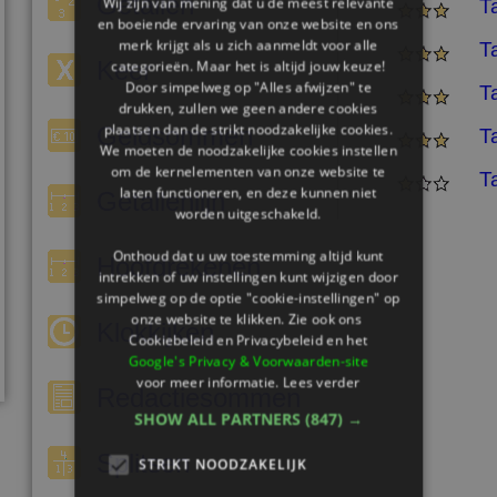
Getallen
Wij zijn van mening dat u de meest relevante
T
en boeiende ervaring van onze website en ons
merk krijgt als u zich aanmeldt voor alle
T
Keer
categorieën. Maar het is altijd jouw keuze!
Door simpelweg op "Alles afwijzen" te
T
drukken, zullen we geen andere cookies
plaatsen dan de strikt noodzakelijke cookies.
Geldsommen
T
We moeten de noodzakelijke cookies instellen
om de kernelementen van onze website te
T
laten functioneren, en deze kunnen niet
Getallenlijn
worden uitgeschakeld.
Onthoud dat u uw toestemming altijd kunt
Hoofdrekenen
intrekken of uw instellingen kunt wijzigen door
simpelweg op de optie "cookie-instellingen" op
onze website te klikken. Zie ook ons ​​
Klokkijken
Cookiebeleid en Privacybeleid en het
Google's Privacy & Voorwaarden-site
voor meer informatie.
Lees verder
Redactiesommen
SHOW ALL PARTNERS
(847) →
Splitsen
STRIKT NOODZAKELIJK