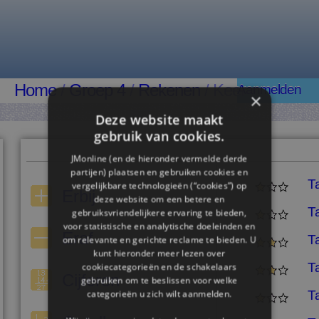
Home
/
Groep 4
/
Rekenen
/ Keer
Aanmelden
×
Deze website maakt
gebruik van cookies.
JMonline (en de hieronder vermelde derde
partijen) plaatsen en gebruiken cookies en
T
vergelijkbare technologieën (“cookies”) op
Erbij
deze website om een ​​betere en
T
gebruiksvriendelijkere ervaring te bieden,
voor statistische en analytische doeleinden en
Eraf
T
om relevante en gerichte reclame te bieden. U
kunt hieronder meer lezen over
T
cookiecategorieën en de schakelaars
Cijferen
gebruiken om te beslissen voor welke
T
categorieën u zich wilt aanmelden.