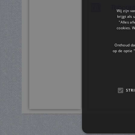
Topogra
Wij zijn v
krijgt als
"Alles af
cookies. 
Onthoud dat
op de optie "
STR