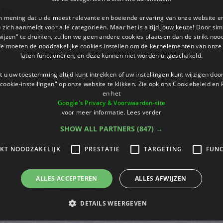
fie
an mening dat u de meest relevante en boeiende ervaring van onze website 
 u zich aanmeldt voor alle categorieën. Maar het is altijd jouw keuze! Door s
wijzen" te drukken, zullen we geen andere cookies plaatsen dan de strikt noo
We moeten de noodzakelijke cookies instellen om de kernelementen van onze 
laten functioneren, en deze kunnen niet worden uitgeschakeld.
 u uw toestemming altijd kunt intrekken of uw instellingen kunt wijzigen do
cookie-instellingen" op onze website te klikken. Zie ook ons ​​Cookiebeleid en
en het
Google's Privacy & Voorwaarden-site
voor meer informatie.
Lees verder
SHOW ALL PARTNERS
(847) →
IKT NOODZAKELIJK
PRESTATIE
TARGETING
FUNC
ALLES ACCEPTEREN
ALLES AFWIJZEN
DETAILS WEERGEVEN