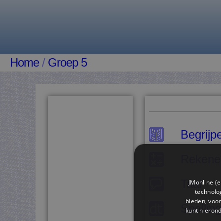
Home
/
Groep 5
Begrijp
Rekene
Taal
JMonline (e
technolog
bieden, voor
Spellin
kunt hieron