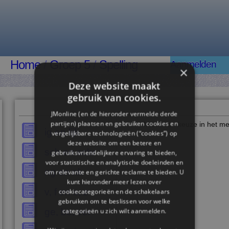
Home
/
Groep 5
/
Spelling
Aanmelden
×
Deze website maakt
gebruik van cookies.
JMonline (en de hieronder vermelde derde
partijen) plaatsen en gebruiken cookies en
Maak een keuze in het me
ig en lijk
vergelijkbare technologieën (“cookies”) op
deze website om een ​​betere en
sch en schr
gebruiksvriendelijkere ervaring te bieden,
voor statistische en analytische doeleinden en
ng en nk
om relevante en gerichte reclame te bieden. U
kunt hieronder meer lezen over
v, f en s, z
cookiecategorieën en de schakelaars
gebruiken om te beslissen voor welke
ge, be, ver
categorieën u zich wilt aanmelden.