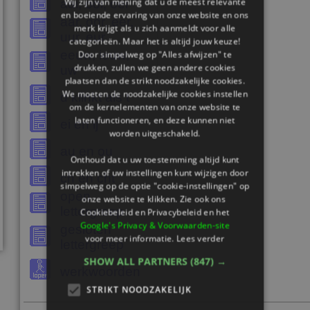
Wij zijn van mening dat u de meest relevante
aai, ooi, oei
en boeiende ervaring van onze website en ons
aar, oor, eer,
merk krijgt als u zich aanmeldt voor alle
uur, eur
categorieën. Maar het is altijd jouw keuze!
eeuw, ieuw,
Door simpelweg op "Alles afwijzen" te
drukken, zullen we geen andere cookies
uw
plaatsen dan de strikt noodzakelijke cookies.
We moeten de noodzakelijke cookies instellen
d klinkt als t
om de kernelementen van onze website te
laten functioneren, en deze kunnen niet
ei en ij
worden uitgeschakeld.
au en ou
Onthoud dat u uw toestemming altijd kunt
intrekken of uw instellingen kunt wijzigen door
ch en cht
simpelweg op de optie "cookie-instellingen" op
open
onze website te klikken. Zie ook ons ​​
lettergreep
Cookiebeleid en Privacybeleid en het
Google's Privacy & Voorwaarden-site
gesloten
voor meer informatie.
Lees verder
lettergreep
SHOW ALL PARTNERS
(847) →
werkwoorden
STRIKT NOODZAKELIJK