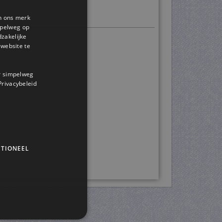
en ons merk
impelweg op
dzakelijke
website te
or simpelweg
 Privacybeleid
TIONEEL