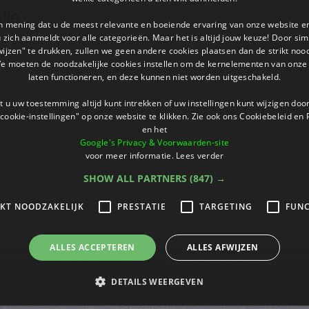
fie
an mening dat u de meest relevante en boeiende ervaring van onze website 
 u zich aanmeldt voor alle categorieën. Maar het is altijd jouw keuze! Door s
wijzen" te drukken, zullen we geen andere cookies plaatsen dan de strikt noo
We moeten de noodzakelijke cookies instellen om de kernelementen van onze 
laten functioneren, en deze kunnen niet worden uitgeschakeld.
 u uw toestemming altijd kunt intrekken of uw instellingen kunt wijzigen do
cookie-instellingen" op onze website te klikken. Zie ook ons ​​Cookiebeleid en
en het
Google's Privacy & Voorwaarden-site
voor meer informatie.
Lees verder
SHOW ALL PARTNERS
(847) →
IKT NOODZAKELIJK
PRESTATIE
TARGETING
FUNC
ALLES ACCEPTEREN
ALLES AFWIJZEN
DETAILS WEERGEVEN