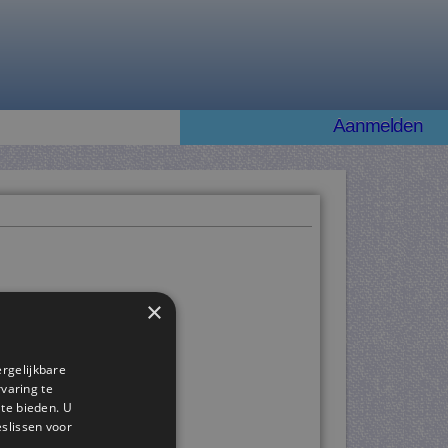
Aanmelden
×
ergelijkbare
rvaring te
 te bieden. U
slissen voor