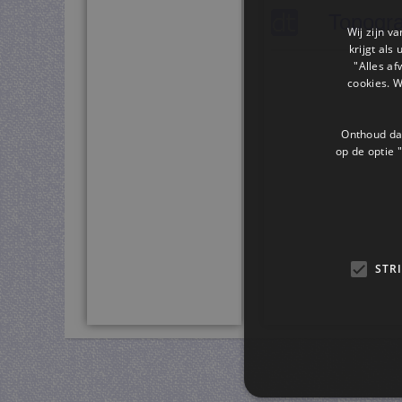
Topogra
Wij zijn v
krijgt als
"Alles af
cookies. 
Onthoud dat
op de optie "
STR