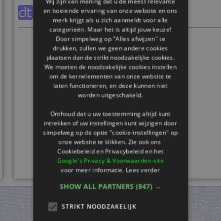
Wij zijn van mening dat u de meest relevante
Topografie
en boeiende ervaring van onze website en ons
merk krijgt als u zich aanmeldt voor alle
categorieën. Maar het is altijd jouw keuze!
Door simpelweg op "Alles afwijzen" te
drukken, zullen we geen andere cookies
plaatsen dan de strikt noodzakelijke cookies.
We moeten de noodzakelijke cookies instellen
om de kernelementen van onze website te
laten functioneren, en deze kunnen niet
worden uitgeschakeld.
Onthoud dat u uw toestemming altijd kunt
intrekken of uw instellingen kunt wijzigen door
simpelweg op de optie "cookie-instellingen" op
onze website te klikken. Zie ook ons ​​
Cookiebeleid en Privacybeleid en het
Google's Privacy & Voorwaarden-site
voor meer informatie.
Lees verder
SHOW ALL PARTNERS
(847) →
STRIKT NOODZAKELIJK