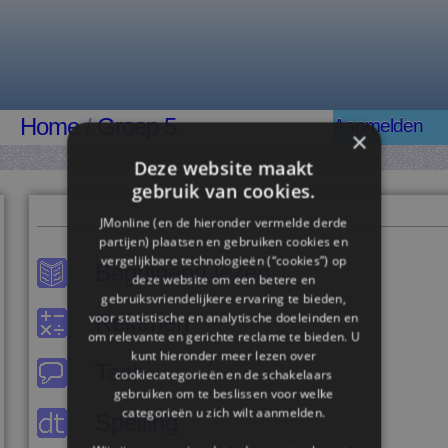
Home
/
Groep 5
Aanmelden
×
Deze website maakt
gebruik van cookies.
JMonline (en de hieronder vermelde derde
partijen) plaatsen en gebruiken cookies en
vergelijkbare technologieën (“cookies”) op
Begrijpend lezen
deze website om een ​​betere en
gebruiksvriendelijkere ervaring te bieden,
Rekenen
voor statistische en analytische doeleinden en
om relevante en gerichte reclame te bieden. U
kunt hieronder meer lezen over
Taal
cookiecategorieën en de schakelaars
gebruiken om te beslissen voor welke
categorieën u zich wilt aanmelden.
Spelling