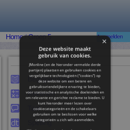
Home
/
Groep 5
Aanmelden
×
Deze website maakt
gebruik van cookies.
JMonline (en de hieronder vermelde derde
partijen) plaatsen en gebruiken cookies en
vergelijkbare technologieën (“cookies”) op
Begrijpend lezen
deze website om een ​​betere en
gebruiksvriendelijkere ervaring te bieden,
Rekenen
voor statistische en analytische doeleinden en
om relevante en gerichte reclame te bieden. U
kunt hieronder meer lezen over
Taal
cookiecategorieën en de schakelaars
gebruiken om te beslissen voor welke
categorieën u zich wilt aanmelden.
Spelling