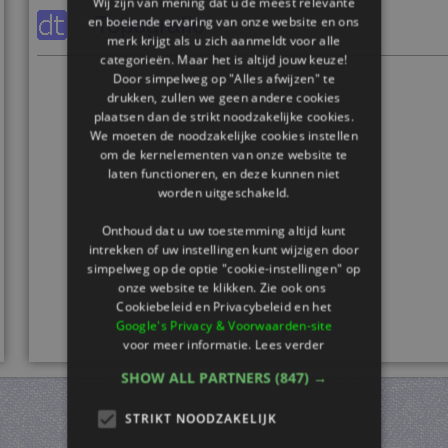
Wij zijn van mening dat u de meest relevante
Topografie
en boeiende ervaring van onze website en ons
merk krijgt als u zich aanmeldt voor alle
categorieën. Maar het is altijd jouw keuze!
Door simpelweg op "Alles afwijzen" te
drukken, zullen we geen andere cookies
plaatsen dan de strikt noodzakelijke cookies.
We moeten de noodzakelijke cookies instellen
om de kernelementen van onze website te
laten functioneren, en deze kunnen niet
worden uitgeschakeld.
Onthoud dat u uw toestemming altijd kunt
intrekken of uw instellingen kunt wijzigen door
simpelweg op de optie "cookie-instellingen" op
onze website te klikken. Zie ook ons ​​
Cookiebeleid en Privacybeleid en het
Google's Privacy & Voorwaarden-site
voor meer informatie.
Lees verder
SHOW ALL PARTNERS
(847) →
STRIKT NOODZAKELIJK