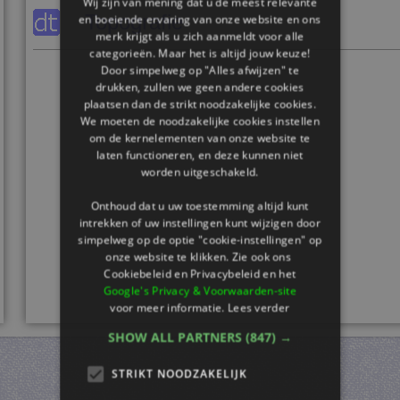
Wij zijn van mening dat u de meest relevante
Topografie
en boeiende ervaring van onze website en ons
merk krijgt als u zich aanmeldt voor alle
categorieën. Maar het is altijd jouw keuze!
Door simpelweg op "Alles afwijzen" te
drukken, zullen we geen andere cookies
plaatsen dan de strikt noodzakelijke cookies.
We moeten de noodzakelijke cookies instellen
om de kernelementen van onze website te
laten functioneren, en deze kunnen niet
worden uitgeschakeld.
Onthoud dat u uw toestemming altijd kunt
intrekken of uw instellingen kunt wijzigen door
simpelweg op de optie "cookie-instellingen" op
onze website te klikken. Zie ook ons ​​
Cookiebeleid en Privacybeleid en het
Google's Privacy & Voorwaarden-site
voor meer informatie.
Lees verder
SHOW ALL PARTNERS
(847) →
STRIKT NOODZAKELIJK