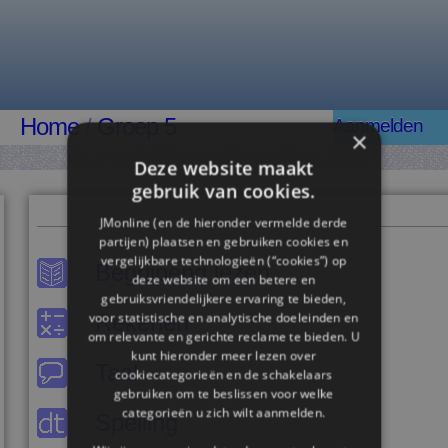
Home
/
Groep 5
Aanmelden
×
Deze website maakt
gebruik van cookies.
JMonline (en de hieronder vermelde derde
partijen) plaatsen en gebruiken cookies en
vergelijkbare technologieën (“cookies”) op
Begrijpend lezen
deze website om een ​​betere en
gebruiksvriendelijkere ervaring te bieden,
Rekenen
voor statistische en analytische doeleinden en
om relevante en gerichte reclame te bieden. U
kunt hieronder meer lezen over
Taal
cookiecategorieën en de schakelaars
gebruiken om te beslissen voor welke
categorieën u zich wilt aanmelden.
Spelling