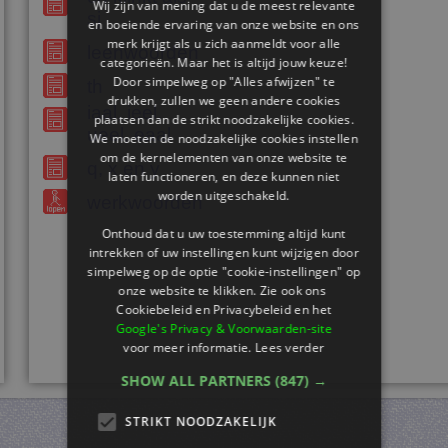
Wij zijn van mening dat u de meest relevante
sj
en boeiende ervaring van onze website en ons
merk krijgt als u zich aanmeldt voor alle
leenwoorden
categorieën. Maar het is altijd jouw keuze!
Door simpelweg op "Alles afwijzen" te
th
drukken, zullen we geen andere cookies
iaal, ieel,
plaatsen dan de strikt noodzakelijke cookies.
ueel, eaal
We moeten de noodzakelijke cookies instellen
om de kernelementen van onze website te
q, x en y
laten functioneren, en deze kunnen niet
worden uitgeschakeld.
werkwoorden
Onthoud dat u uw toestemming altijd kunt
intrekken of uw instellingen kunt wijzigen door
simpelweg op de optie "cookie-instellingen" op
onze website te klikken. Zie ook ons ​​
Cookiebeleid en Privacybeleid en het
Google's Privacy & Voorwaarden-site
voor meer informatie.
Lees verder
SHOW ALL PARTNERS
(847) →
STRIKT NOODZAKELIJK