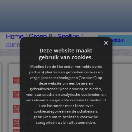
Home
/
Groep 8
/
Spelling
/
Aanmelden
×
auenou
Deze website maakt
gebruik van cookies.
JMonline (en de hieronder vermelde derde
partijen) plaatsen en gebruiken cookies en
vergelijkbare technologieën (“cookies”) op
open
deze website om een ​​betere en
lettergreep
gebruiksvriendelijkere ervaring te bieden,
gesloten
voor statistische en analytische doeleinden en
lettergreep
om relevante en gerichte reclame te bieden. U
kunt hieronder meer lezen over
c klinkt als s
cookiecategorieën en de schakelaars
of k
gebruiken om te beslissen voor welke
categorieën u zich wilt aanmelden.
tie
ch klinkt als