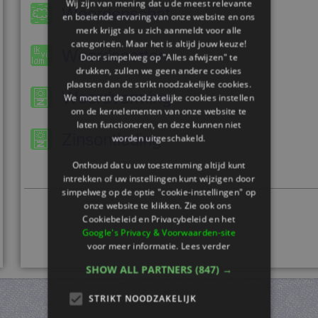
Wij zijn van mening dat u de meest relevante
Woordenschat
en boeiende ervaring van onze website en ons
merk krijgt als u zich aanmeldt voor alle
categorieën. Maar het is altijd jouw keuze!
Woordsoorten
Door simpelweg op "Alles afwijzen" te
drukken, zullen we geen andere cookies
plaatsen dan de strikt noodzakelijke cookies.
Woordvorming
We moeten de noodzakelijke cookies instellen
om de kernelementen van onze website te
laten functioneren, en deze kunnen niet
Zinsontleding
worden uitgeschakeld.
Onthoud dat u uw toestemming altijd kunt
intrekken of uw instellingen kunt wijzigen door
simpelweg op de optie "cookie-instellingen" op
onze website te klikken. Zie ook ons ​​
Cookiebeleid en Privacybeleid en het
Google's Privacy & Voorwaarden-site
voor meer informatie.
Lees verder
SHOW ALL PARTNERS
(847) →
STRIKT NOODZAKELIJK