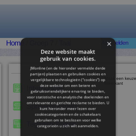
×
Home
/
Groep 7
/
Taal
Aanmelden
Deze website maakt
gebruik van cookies.
JMonline (en de hieronder vermelde derde
partijen) plaatsen en gebruiken cookies en
Maak een keuze
vergelijkbare technologieën (“cookies”) op
linkerkant
deze website om een ​​betere en
Interpunctie
gebruiksvriendelijkere ervaring te bieden,
voor statistische en analytische doeleinden en
om relevante en gerichte reclame te bieden. U
Spreekwoorden
kunt hieronder meer lezen over
cookiecategorieën en de schakelaars
gebruiken om te beslissen voor welke
Tegenstellingen
categorieën u zich wilt aanmelden.