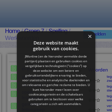
Home
/
Groep 7
/
Spelling
/
Aanmelden
×
Werkwoorden
Deze website maakt
gebruik van cookies.
JMonline (en de hieronder vermelde derde
partijen) plaatsen en gebruiken cookies en
vergelijkbare technologieën (“cookies”) op
ei en ij
Woorden
deze website om een ​​betere en
gebruiksvriendelijkere ervaring te bieden,
au en ou
teg
voor statistische en analytische doeleinden en
zw
om relevante en gerichte reclame te bieden. U
ch en cht
teg
kunt hieronder meer lezen over
ste
open
cookiecategorieën en de schakelaars
teg
lettergreep
gebruiken om te beslissen voor welke
we
gesloten
categorieën u zich wilt aanmelden.
ver
lettergreep
we