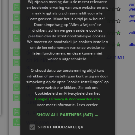
Wij zijn van mening dat u de meest relevante
ver
ig en lijk
en boeiende ervaring van onze website en ons
we
merk krijgt als u zich aanmeldt voor alle
ver
teit en heid
categorieën. Maar het is altijd jouw keuze!
we
Door simpelweg op "Alles afwijzen" te
isch
drukken, zullen we geen andere cookies
vol
c klinkt als s
plaatsen dan de strikt noodzakelijke cookies.
We moeten de noodzakelijke cookies instellen
of k
all
om de kernelementen van onze website te
tie
laten functioneren, en deze kunnen niet
Zinnen
worden uitgeschakeld.
ch klinkt als
sj
Onthoud dat u uw toestemming altijd kunt
intrekken of uw instellingen kunt wijzigen door
leenwoorden
simpelweg op de optie "cookie-instellingen" op
th
onze website te klikken. Zie ook ons ​​
Cookiebeleid en Privacybeleid en het
iaal, ieel,
Google's Privacy & Voorwaarden-site
ueel, eaal
voor meer informatie.
Lees verder
q, x en y
SHOW ALL PARTNERS
(847) →
werkwoorden
STRIKT NOODZAKELIJK