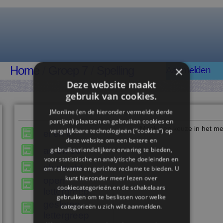
×
Home
/
Groep 7
/
Spelling
Aanmelden
Deze website maakt
gebruik van cookies.
JMonline (en de hieronder vermelde derde
partijen) plaatsen en gebruiken cookies en
Maak een keuze in het me
vergelijkbare technologieën (“cookies”) op
ei en ij
deze website om een ​​betere en
gebruiksvriendelijkere ervaring te bieden,
au en ou
voor statistische en analytische doeleinden en
ch en cht
om relevante en gerichte reclame te bieden. U
kunt hieronder meer lezen over
open
cookiecategorieën en de schakelaars
lettergreep
gebruiken om te beslissen voor welke
gesloten
categorieën u zich wilt aanmelden.
lettergreep