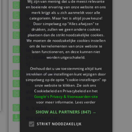
Wij zijn van mening dat u de meest relevante
ig en lijk
en boeiende ervaring van onze website en ons
merk krijgt als u zich aanmeldt voor alle
teit en heid
categorieën. Maar het is altijd jouw keuze!
Door simpelweg op "Alles afwijzen" te
isch
drukken, zullen we geen andere cookies
c klinkt als s
plaatsen dan de strikt noodzakelijke cookies.
of k
We moeten de noodzakelijke cookies instellen
om de kernelementen van onze website te
tie
laten functioneren, en deze kunnen niet
ch klinkt als
worden uitgeschakeld.
sj
Onthoud dat u uw toestemming altijd kunt
leenwoorden
intrekken of uw instellingen kunt wijzigen door
simpelweg op de optie "cookie-instellingen" op
th
onze website te klikken. Zie ook ons ​​
Cookiebeleid en Privacybeleid en het
iaal, ieel,
Google's Privacy & Voorwaarden-site
ueel, eaal
voor meer informatie.
Lees verder
q, x en y
SHOW ALL PARTNERS
(847) →
werkwoorden
STRIKT NOODZAKELIJK