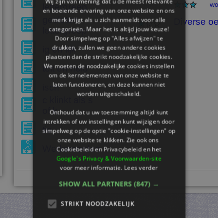
Wij zijn van mening dat u de meest relevante
wo
lettergreep
en boeiende ervaring van onze website en ons
gesloten
merk krijgt als u zich aanmeldt voor alle
Diverse o
categorieën. Maar het is altijd jouw keuze!
lettergreep
Door simpelweg op "Alles afwijzen" te
drukken, zullen we geen andere cookies
ig en lijk
plaatsen dan de strikt noodzakelijke cookies.
We moeten de noodzakelijke cookies instellen
teit en heid
om de kernelementen van onze website te
laten functioneren, en deze kunnen niet
isch
worden uitgeschakeld.
c klinkt als s
of k
Onthoud dat u uw toestemming altijd kunt
intrekken of uw instellingen kunt wijzigen door
tie
simpelweg op de optie "cookie-instellingen" op
onze website te klikken. Zie ook ons ​​
Werkwoorden
Cookiebeleid en Privacybeleid en het
Google's Privacy & Voorwaarden-site
voor meer informatie.
Lees verder
SHOW ALL PARTNERS
(847) →
STRIKT NOODZAKELIJK