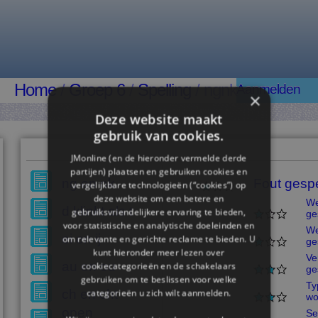
Home
/
Groep 6
/
Spelling
/ ngnk
Aanmelden
×
Deze website maakt
gebruik van cookies.
JMonline (en de hieronder vermelde derde
partijen) plaatsen en gebruiken cookies en
ng en nk
Fout gesp
vergelijkbare technologieën (“cookies”) op
deze website om een ​​betere en
We
d klinkt als t
gebruiksvriendelijkere ervaring te bieden,
ge
voor statistische en analytische doeleinden en
We
ei en ij
om relevante en gerichte reclame te bieden. U
ge
kunt hieronder meer lezen over
Ve
au en ou
cookiecategorieën en de schakelaars
ge
gebruiken om te beslissen voor welke
Ty
ch en cht
categorieën u zich wilt aanmelden.
wo
open
Se