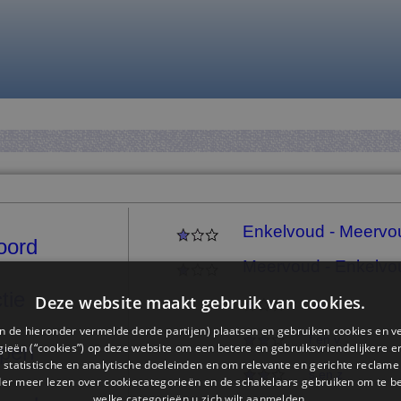
Enkelvoud - Meervo
oord
Meervoud - Enkelvo
tie
Deze website maakt gebruik van cookies.
-en
n de hieronder vermelde derde partijen) plaatsen en gebruiken cookies en v
f en v
ieën (“cookies”) op deze website om een ​​betere en gebruiksvriendelijkere e
epen
 statistische en analytische doeleinden en om relevante en gerichte reclame
s en z
der meer lezen over cookiecategorieën en de schakelaars gebruiken om te be
welke categorieën u zich wilt aanmelden.