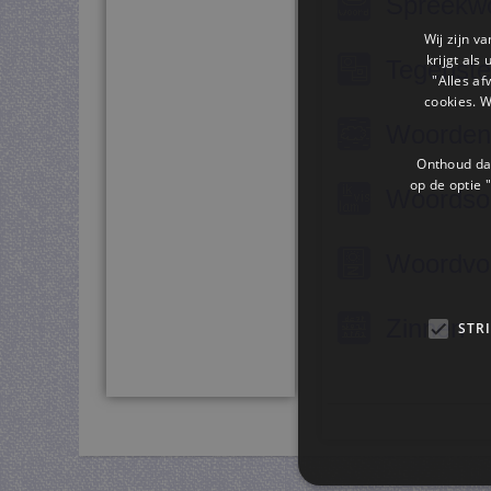
Spreekw
Wij zijn v
krijgt als
Tegenste
"Alles af
cookies. 
Woorden
Onthoud dat
op de optie "
Woordso
Woordvo
Zinnen
STR