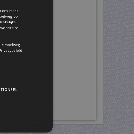
en ons merk
impelweg op
dzakelijke
website te
or simpelweg
r
 Privacybeleid
TIONEEL