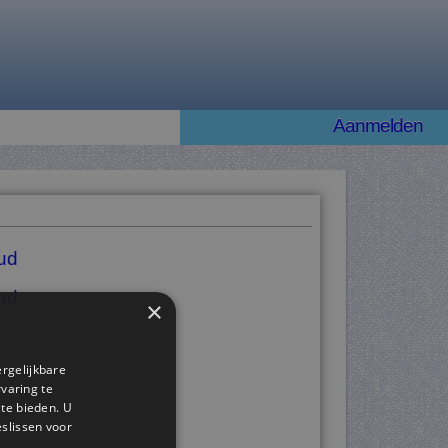
Aanmelden
ud
ud
×
ergelijkbare
rvaring te
 te bieden. U
slissen voor