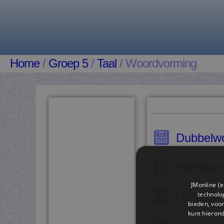
Home
/
Groep 5
/
Taal
/ Woordvorming
Dubbelw
Interpunc
JMonline (e
technolog
Lettergr
bieden, voor
kunt hieron