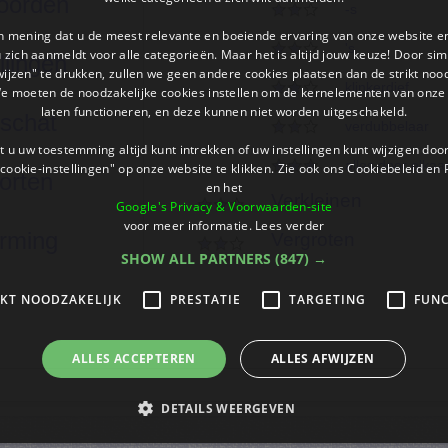
oorden
-s
an mening dat u de meest relevante en boeiende ervaring van onze website 
's
 u zich aanmeldt voor alle categorieën. Maar het is altijd jouw keuze! Door s
llingen
wijzen" te drukken, zullen we geen andere cookies plaatsen dan de strikt noo
klinkerdief
We moeten de noodzakelijke cookies instellen om de kernelementen van onze 
laten functioneren, en deze kunnen niet worden uitgeschakeld.
schat
verdubbelaar
 u uw toestemming altijd kunt intrekken of uw instellingen kunt wijzigen do
alles door elkaa
cookie-instellingen" op onze website te klikken. Zie ook ons ​​Cookiebeleid en
orten
en het
Verkleinen
Google's Privacy & Voorwaarden-site
voor meer informatie.
Lees verder
rming
Vergroten
SHOW ALL PARTNERS
(847) →
IKT NOODZAKELIJK
PRESTATIE
TARGETING
FUNC
ALLES ACCEPTEREN
ALLES AFWIJZEN
DETAILS WEERGEVEN