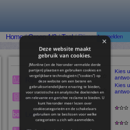
Home
/
Groep 1/2
/
Taal
/ Rijmen
Aanmelden
×
Deze website maakt
gebruik van cookies.
JMonline (en de hieronder vermelde derde
partijen) plaatsen en gebruiken cookies en
Kies u
vergelijkbare technologieën (“cookies”) op
antwo
Rijmen
deze website om een ​​betere en
Kies u
gebruiksvriendelijkere ervaring te bieden,
antwo
voor statistische en analytische doeleinden en
Lettergrepen
om relevante en gerichte reclame te bieden. U
kunt hieronder meer lezen over
cookiecategorieën en de schakelaars
Letter
gebruiken om te beslissen voor welke
categorieën u zich wilt aanmelden.