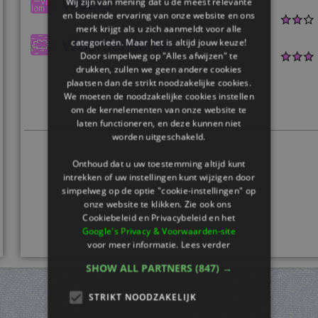
Woord
Wij zijn van mening dat u de meest relevante
en boeiende ervaring van onze website en ons
merk krijgt als u zich aanmeldt voor alle
Woordenschat
categorieën. Maar het is altijd jouw keuze!
Door simpelweg op "Alles afwijzen" te
drukken, zullen we geen andere cookies
plaatsen dan de strikt noodzakelijke cookies.
We moeten de noodzakelijke cookies instellen
om de kernelementen van onze website te
laten functioneren, en deze kunnen niet
worden uitgeschakeld.
Onthoud dat u uw toestemming altijd kunt
intrekken of uw instellingen kunt wijzigen door
simpelweg op de optie "cookie-instellingen" op
onze website te klikken. Zie ook ons ​​
Cookiebeleid en Privacybeleid en het
Google's Privacy & Voorwaarden-site
voor meer informatie.
Lees verder
SHOW ALL PARTNERS
(847) →
STRIKT NOODZAKELIJK