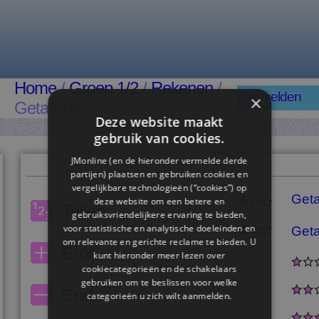
Home
/
Groep 1/2
/
Rekenen
/
Aanmelden
×
Getallenlijn
Deze website maakt
gebruik van cookies.
JMonline (en de hieronder vermelde derde
partijen) plaatsen en gebruiken cookies en
vergelijkbare technologieën (“cookies”) op
Getal
deze website om een ​​betere en
Tellen
gebruiksvriendelijkere ervaring te bieden,
voor statistische en analytische doeleinden en
Geta
om relevante en gerichte reclame te bieden. U
Erbij
kunt hieronder meer lezen over
cookiecategorieën en de schakelaars
gebruiken om te beslissen voor welke
Eraf
categorieën u zich wilt aanmelden.