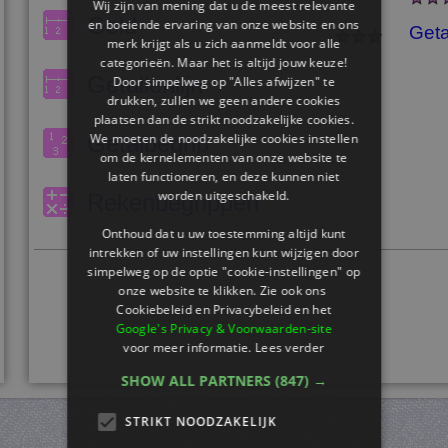
Wij zijn van mening dat u de meest relevante
Geld
en boeiende ervaring van onze website en ons
Geta
merk krijgt als u zich aanmeldt voor alle
categorieën. Maar het is altijd jouw keuze!
Getallenlijn
Door simpelweg op "Alles afwijzen" te
drukken, zullen we geen andere cookies
plaatsen dan de strikt noodzakelijke cookies.
We moeten de noodzakelijke cookies instellen
Getalbegrip
om de kernelementen van onze website te
laten functioneren, en deze kunnen niet
worden uitgeschakeld.
Rekenbegrippen
Onthoud dat u uw toestemming altijd kunt
intrekken of uw instellingen kunt wijzigen door
simpelweg op de optie "cookie-instellingen" op
onze website te klikken. Zie ook ons ​​
Cookiebeleid en Privacybeleid en het
Google's Privacy & Voorwaarden-site
voor meer informatie.
Lees verder
SHOW ALL PARTNERS
(847) →
STRIKT NOODZAKELIJK