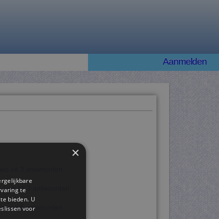
Aanmelden
×
ies uit 3 antwoorden
ergelijkbare
 kies uit 3 antwoorden
rvaring te
 te bieden. U
ies uit 5 antwoorden
slissen voor