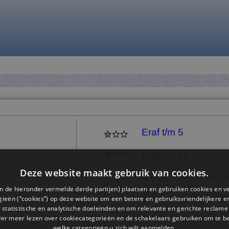
Eraf t/m 5
Eraf t/m 10
Deze website maakt gebruik van cookies.
Plaatjessom - k
n de hieronder vermelde derde partijen) plaatsen en gebruiken cookies en v
Doorgestreept -
ieën (“cookies”) op deze website om een ​​betere en gebruiksvriendelijkere e
 statistische en analytische doeleinden en om relevante en gerichte reclame
Plaatjessom - k
der meer lezen over cookiecategorieën en de schakelaars gebruiken om te be
welke categorieën u zich wilt aanmelden.