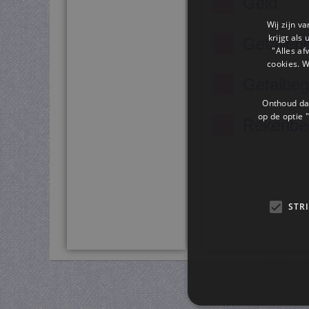
Geld
Wij zijn v
krijgt als
Getallenl
"Alles af
cookies. 
Getalbeg
Onthoud dat
op de optie "
Rekenbe
STR