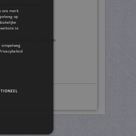
 kies uit 5 antwoorden
en ons merk
impelweg op
intypen
dzakelijke
website te
- intypen
 met de uitkomst - verbinden
or simpelweg
 Privacybeleid
TIONEEL