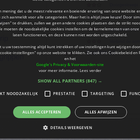
Doorgestreept -
an mening dat u de meest relevante en boeiende ervaring van onze website 
 u zich aanmeldt voor alle categorieën. Maar het is altijd jouw keuze! Door s
Plaatjessom - 
ijn
wijzen" te drukken, zullen we geen andere cookies plaatsen dan de strikt noo
We moeten de noodzakelijke cookies instellen om de kernelementen van onze 
Doorgestreept 
laten functioneren, en deze kunnen niet worden uitgeschakeld.
rip
Verbind de som
 u uw toestemming altijd kunt intrekken of uw instellingen kunt wijzigen do
Eraf t/m 15
cookie-instellingen" op onze website te klikken. Zie ook ons ​​Cookiebeleid en
grippen
en het
Google's Privacy & Voorwaarden-site
voor meer informatie.
Lees verder
SHOW ALL PARTNERS
(847) →
IKT NOODZAKELIJK
PRESTATIE
TARGETING
FUNC
ALLES ACCEPTEREN
ALLES AFWIJZEN
DETAILS WEERGEVEN