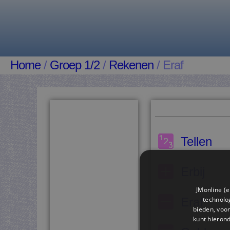
Home
/
Groep 1/2
/
Rekenen
/ Eraf
Tellen
Erbij
JMonline (e
technolog
Eraf
bieden, voor
kunt hieron