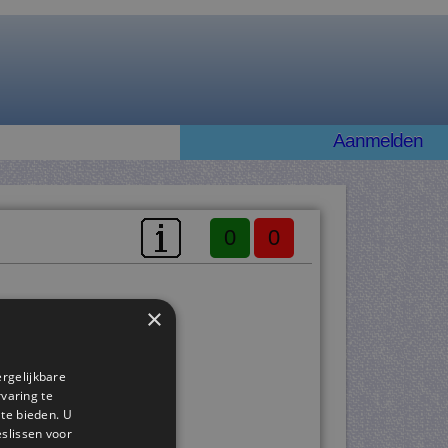
Aanmelden
0
0
×
ergelijkbare
rvaring te
 te bieden. U
slissen voor