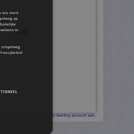
en ons merk
impelweg op
dzakelijke
website te
or simpelweg
 Privacybeleid
TIONEEL
kers verdienen?
Maak dan een leerling account aan.