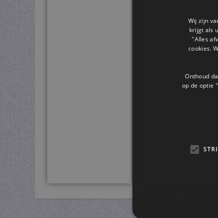
Wij zijn v
krijgt als
"Alles af
cookies. 
Onthoud dat
op de optie "
STR