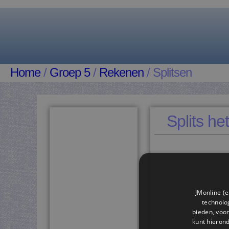
Home
/
Groep 5
/
Rekenen
/ Splitsen
Splits het
JMonline (e
technolog
bieden, voor
kunt hieron