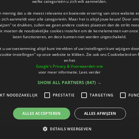
welke categorieën u zich wilt aanmelden.
7
an mening dat u de meest relevante en boeiende ervaring van onze website 
 u zich aanmeldt voor alle categorieën. Maar het is altijd jouw keuze! Door s
wijzen" te drukken, zullen we geen andere cookies plaatsen dan de strikt noo
We moeten de noodzakelijke cookies instellen om de kernelementen van onze 
laten functioneren, en deze kunnen niet worden uitgeschakeld.
 u uw toestemming altijd kunt intrekken of uw instellingen kunt wijzigen do
cookie-instellingen" op onze website te klikken. Zie ook ons ​​Cookiebeleid en
en het
Google's Privacy & Voorwaarden-site
voor meer informatie.
Lees verder
SHOW ALL PARTNERS
(847) →
IKT NOODZAKELIJK
PRESTATIE
TARGETING
FUNC
ALLES ACCEPTEREN
ALLES AFWIJZEN
Wil je je scores bijhouden en stic
DETAILS WEERGEVEN