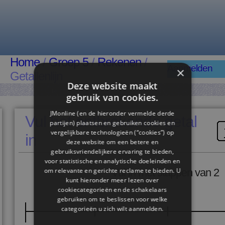
Home
/
Groep 5
/
Rekenen
/
Aanmelden
×
Getallenlijn
Deze website maakt
gebruik van cookies.
JMonline (en de hieronder vermelde derde
Vul het ontbrekende getal
partijen) plaatsen en gebruiken cookies en
vergelijkbare technologieën (“cookies”) op
in
deze website om een ​​betere en
gebruiksvriendelijkere ervaring te bieden,
voor statistische en analytische doeleinden en
om relevante en gerichte reclame te bieden. U
Vul in met stappen van 2
kunt hieronder meer lezen over
cookiecategorieën en de schakelaars
gebruiken om te beslissen voor welke
categorieën u zich wilt aanmelden.