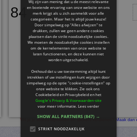
Wij zijn van mening dat u de meest relevante
84
en boeiende ervaring van onze website en ons
merk krijgt als u zich aanmeldt voor alle
categorieën. Maar het is altijd jouw keuze!
Door simpelweg op "Alles afwijzen" te
drukken, zullen we geen andere cookies
plaatsen dan de strikt noodzakelijke cookies.
We moeten de noodzakelijke cookies instellen
om de kernelementen van onze website te
laten functioneren, en deze kunnen niet
worden uitgeschakeld.
Onthoud dat u uw toestemming altijd kunt
intrekken of uw instellingen kunt wijzigen door
simpelweg op de optie "cookie-instellingen" op
onze website te klikken. Zie ook ons ​​
Cookiebeleid en Privacybeleid en het
Google's Privacy & Voorwaarden-site
voor meer informatie.
Lees verder
SHOW ALL PARTNERS
(847) →
Wil je je scores bijhouden en stickers verdienen?
Maak dan e
STRIKT NOODZAKELIJK