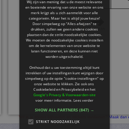
Wij zijn van mening dat u de meest relevante
en boeiende ervaring van onze website en ons
merk krijgt als u zich aanmeldt voor alle
categorieën. Maar het is altijd jouw keuze!
Door simpelweg op "Alles afwijzen" te
drukken, zullen we geen andere cookies
plaatsen dan de strikt noodzakelijke cookies.
We moeten de noodzakelijke cookies instellen
om de kernelementen van onze website te
laten functioneren, en deze kunnen niet
worden uitgeschakeld.
Onthoud dat u uw toestemming altijd kunt
intrekken of uw instellingen kunt wijzigen door
simpelweg op de optie "cookie-instellingen" op
onze website te klikken. Zie ook ons ​​
Cookiebeleid en Privacybeleid en het
Google's Privacy & Voorwaarden-site
voor meer informatie.
Lees verder
SHOW ALL PARTNERS
(847) →
Wil je je scores bijhouden en stickers verdienen?
Maak dan e
STRIKT NOODZAKELIJK