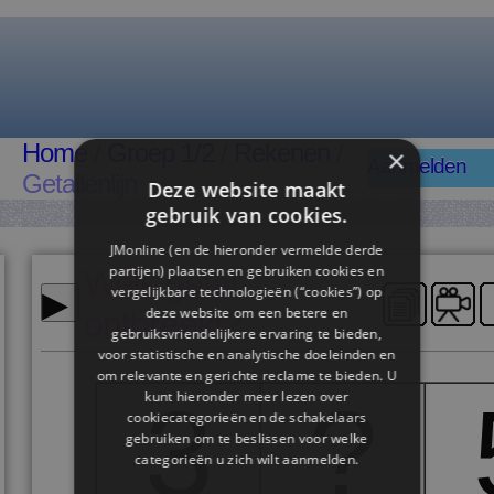
Home
/
Groep 1/2
/
Rekenen
/
×
Aanmelden
Getallenlijn
Deze website maakt
gebruik van cookies.
JMonline (en de hieronder vermelde derde
partijen) plaatsen en gebruiken cookies en
Welk getal
▸
vergelijkbare technologieën (“cookies”) op
deze website om een ​​betere en
ontbreekt?
gebruiksvriendelijkere ervaring te bieden,
voor statistische en analytische doeleinden en
om relevante en gerichte reclame te bieden. U
3
?
kunt hieronder meer lezen over
cookiecategorieën en de schakelaars
gebruiken om te beslissen voor welke
categorieën u zich wilt aanmelden.